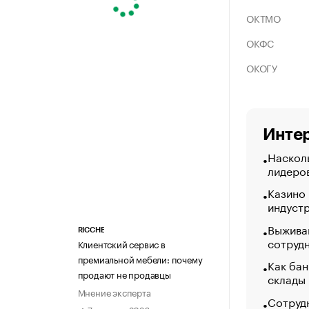
ОКТМО
ОКФС
ОКОГУ
Интер
Насколь
лидеро
Казино
индуст
Выжива
RICCHE
сотруд
Клиентский сервис в
премиальной мебели: почему
Как бан
продают не продавцы
склады
Мнение эксперта
Сотрудн