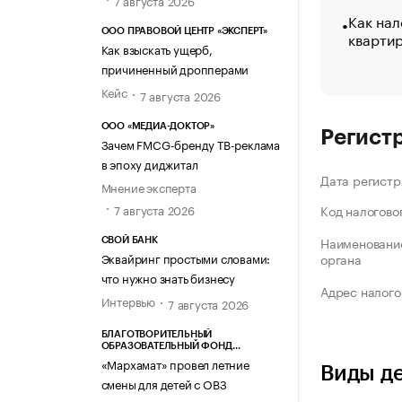
7 августа 2026
Как нал
ООО ПРАВОВОЙ ЦЕНТР «ЭКСПЕРТ»
кварти
Как взыскать ущерб,
причиненный дропперами
Кейс
7 августа 2026
ООО «МЕДИА-ДОКТОР»
Регист
Зачем FMCG-бренду ТВ-реклама
в эпоху диджитал
Дата регистр
Мнение эксперта
7 августа 2026
Код налогово
Наименование
СВОЙ БАНК
Эквайринг простыми словами:
органа
что нужно знать бизнесу
Адрес налого
Интервью
7 августа 2026
БЛАГОТВОРИТЕЛЬНЫЙ
ОБРАЗОВАТЕЛЬНЫЙ ФОНД
«МАРХАМАТ»
«Мархамат» провел летние
Виды д
смены для детей с ОВЗ