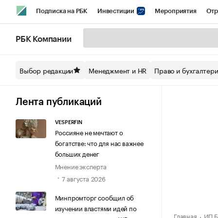
Подписка на РБК
Инвестиции
Мероприятия
Отр
Спорт
Школа управления РБК
РБК Образование
РБ
РБК Компании
Стиль
Крипто
РБК Бизнес-среда
Дискуссионный кл
Выбор редакции
Менеджмент и HR
Право и бухгалтер
Спецпроекты СПб
Конференции СПб
Спецпроекты
Технологии и медиа
Финансы
Рынок наличной валют
Лента публикаций
VESPERFIN
Россияне не мечтают о
богатстве: что для нас важнее
больших денег
Мнение эксперта
7 августа 2026
Минпромторг сообщил об
изучении властями идей по
Главная
ИП Б