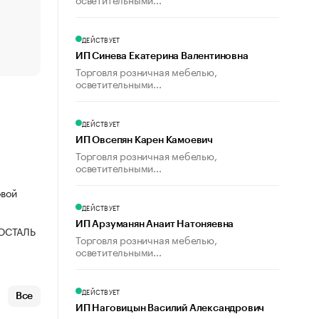
счастья
Что обвинения против Павла Дурова значат для Tele
пользователей
ДЕЙСТВУЕТ
ИП Синева Екатерина Валентиновна
Торговля розничная мебелью,
осветительными...
ДЕЙСТВУЕТ
ИП Овсепян Карен Камоевич
Торговля розничная мебелью,
осветительными...
овой
ДЕЙСТВУЕТ
ИП Арзуманян Анаит Натоняевна
ОСТАЛЬ
Торговля розничная мебелью,
осветительными...
ДЕЙСТВУЕТ
Все
ИП Наговицын Василий Александрович