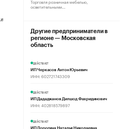
Торговля розничная мебелью,
осветительными...
 и
Другие предприниматели в
регионе — Московская
область
ДЕЙСТВУЕТ
ИП Черкасов Антон Юрьевич
ИНН: 602721743309
ДЕЙСТВУЕТ
ИП Дададжанов Дилшод Фахридинович
ИНН: 402818579897
ДЕЙСТВУЕТ
ИП Дорогина Наталья Николаевна