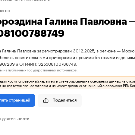
ВЛЕНО
ороздина Галина Павловна 
08100788749
 Галина Павловна зарегистрирован 30.12.2025, в регионе — Москов
белью, осветительными приборами и прочими бытовыми изделиями
907289 и ОГРНИП: 325508100788749.
ы из публичных государственных источников.
ия носит справочный характер и сгенерирована на основании данных из откр
 не является пользователем и не имеет деловых отношений с сервисом РБК Ко
Поделиться
лять страницей
 деятельности