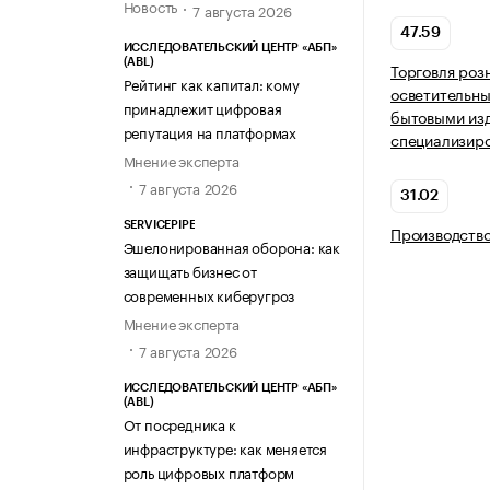
Новость
7 августа 2026
47.59
ИССЛЕДОВАТЕЛЬСКИЙ ЦЕНТР «АБП»
(ABL)
Торговля роз
Рейтинг как капитал: кому
осветительн
принадлежит цифровая
бытовыми из
репутация на платформах
специализир
Мнение эксперта
7 августа 2026
31.02
SERVICEPIPE
Производство
Эшелонированная оборона: как
защищать бизнес от
современных киберугроз
Мнение эксперта
7 августа 2026
ИССЛЕДОВАТЕЛЬСКИЙ ЦЕНТР «АБП»
(ABL)
От посредника к
инфраструктуре: как меняется
роль цифровых платформ