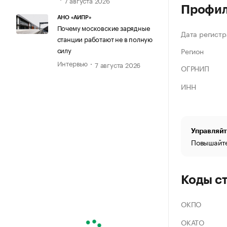
Профи
АНО «АИПР»
Почему московские зарядные
Дата регистр
станции работают не в полную
силу
Регион
Интервью
7 августа 2026
ОГРНИП
ИНН
Управляйт
Повышайте
Коды с
ОКПО
ОКАТО