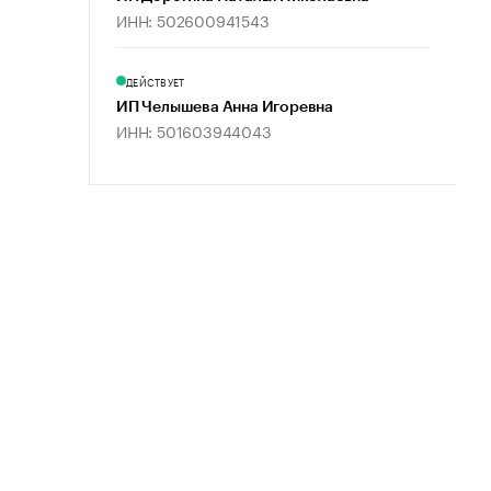
ИНН: 502600941543
ДЕЙСТВУЕТ
ИП Челышева Анна Игоревна
ИНН: 501603944043