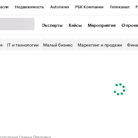
асли
Недвижимость
Autonews
РБК Компании
Телеканал
Р
К Курсы
РБК Life
Тренды
Визионеры
Национальные проекты
Эксперты
Кейсы
Мероприятия
О прое
уб
Исследования
Кредитные рейтинги
Франшизы
Газета
ия
IT и технологии
Малый бизнес
Маркетинг и продажи
Фина
Проверка контрагентов
Политика
Экономика
Бизнес
ы
ороздина Галина Павловна