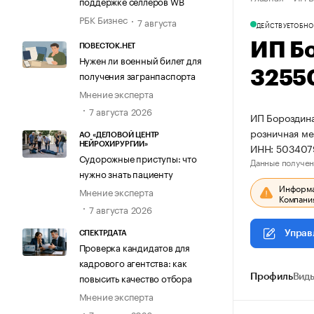
поддержке селлеров WB
РБК Бизнес
7 августа
ДЕЙСТВУЕТ
ОБНО
ИП Б
ПОВЕСТОК.НЕТ
Нужен ли военный билет для
3255
получения загранпаспорта
Мнение эксперта
7 августа 2026
ИП Бороздина
розничная ме
АО «ДЕЛОВОЙ ЦЕНТР
ИНН: 503407
НЕЙРОХИРУРГИИ»
Судорожные приступы: что
Данные получен
нужно знать пациенту
Информац
Мнение эксперта
Компания
7 августа 2026
Управ
СПЕКТРДАТА
Проверка кандидатов для
кадрового агентства: как
повысить качество отбора
Профиль
Виды
Мнение эксперта
7 августа 2026