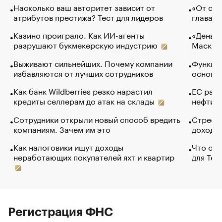
Насколько ваш авторитет зависит от
«От спо
атрибутов престижа? Тест для лидеров
глава к
Казино проиграло. Как ИИ-агенты
«Деньги
разрушают букмекерскую индустрию
Маск в 
Выживают сильнейших. Почему компании
Функции
избавляются от лучших сотрудников
основ э
Как банк Wildberries резко нарастил
ЕС раз
кредиты селлерам до атак на склады
нефти —
Сотрудники открыли новый способ вредить
Стресс 
компаниям. Зачем им это
доходов
Как налоговики ищут доходы
Что обв
неработающих покупателей яхт и квартир
для Tel
Регистрация ФНС