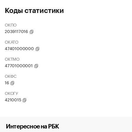
Коды статистики
ОКПО
2039117016
ОКАТО
47401000000
ОКТМО
47701000001
ОКФС
16
ОКОГУ
4210015
Интересное на РБК