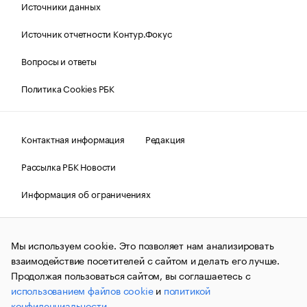
Источники данных
Источник отчетности Контур.Фокус
Вопросы и ответы
Политика Cookies РБК
Контактная информация
Редакция
Рассылка РБК Новости
Информация об ограничениях
Правовая информация
О соблюдении авторских прав
Мы используем cookie. Это позволяет нам анализировать
© АО «РОСБИЗНЕСКОНСАЛТИНГ»,
1995–2026.
Сообщения
и материалы информационного агентства «РБК»
взаимодействие посетителей с сайтом и делать его лучше.
(зарегистрировано Федеральной службой по надзору в сфере
Продолжая пользоваться сайтом, вы соглашаетесь с
связи, информационных технологий и массовых
использованием файлов cookie
и
политикой
коммуникаций (Роскомнадзор) 09.12.2015 за номером ИА
№ФС77-63848) сопровождаются пометкой «РБК». Отдельные
конфиденциальности
.