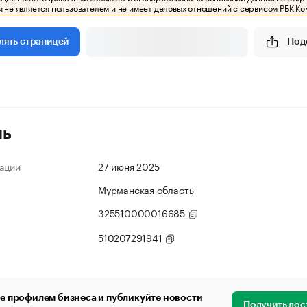
 не является пользователем и не имеет деловых отношений с сервисом РБК Ко
Под
лять страницей
ль
ации
27 июня 2025
Мурманская область
325510000016685
510207291941
е профилем бизнеса и публикуйте новости
Получить дос