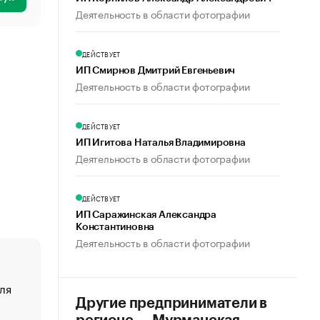
Деятельность в области фотографии
ДЕЙСТВУЕТ
ИП Смирнов Дмитрий Евгеньевич
Деятельность в области фотографии
ДЕЙСТВУЕТ
ИП Игитова Наталья Владимировна
Деятельность в области фотографии
ДЕЙСТВУЕТ
ИП Саражинская Александра
Константиновна
Деятельность в области фотографии
ля
«От спорта тело стареет иначе». Как живет глава ко
создавшей GTA
Другие предприниматели в