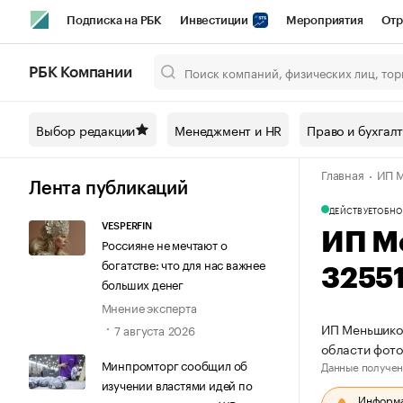
Подписка на РБК
Инвестиции
Мероприятия
Отр
Спорт
Школа управления РБК
РБК Образование
РБ
РБК Компании
Город
Стиль
Крипто
РБК Бизнес-среда
Дискусси
Выбор редакции
Менеджмент и HR
Право и бухгал
Спецпроекты СПб
Конференции СПб
Спецпроекты
Главная
ИП М
Технологии и медиа
Финансы
Рынок наличной валют
Лента публикаций
ДЕЙСТВУЕТ
ОБНО
VESPERFIN
ИП М
Россияне не мечтают о
богатстве: что для нас важнее
3255
больших денег
Мнение эксперта
ИП Меньшиков
7 августа 2026
области фото
Минпромторг сообщил об
Данные получен
изучении властями идей по
Информац