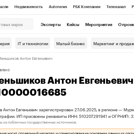
асли
Недвижимость
Autonews
РБК Компании
Телеканал
Р
К Курсы
РБК Life
Тренды
Визионеры
Национальные проекты
Эксперты
Кейсы
Мероприятия
О прое
онный клуб
Исследования
Кредитные рейтинги
Франшизы
Г
терия
IT и технологии
Малый бизнес
Маркетинг и прода
Проверка контрагентов
Политика
Экономика
Бизнес
еньшиков Антон Евгеньевич
ы
ВЛЕНО
еньшиков Антон Евгеньеви
10000016685
 Антон Евгеньевич зарегистрирован 27.06.2025, в регионе — Мурм
графии. ИП присвоены реквизиты ИНН: 510207291941 и ОГРНИП: 
ы из публичных государственных источников.
ия носит справочный характер и сгенерирована на основании данных из откр