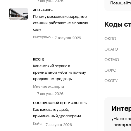
Повышайте
АНО «АИПР»
Почему московские зарядные
станции работают не в полную
Коды с
силу
Интервью
7 августа 2026
ОКПО
ОКАТО
ОКТМО
RICCHE
Клиентский сервис в
ОКФС
премиальной мебели: почему
продают не продавцы
ОКОГУ
Мнение эксперта
7 августа 2026
ООО ПРАВОВОЙ ЦЕНТР «ЭКСПЕРТ»
Интер
Как взыскать ущерб,
причиненный дропперами
Насколь
лидеро
Кейс
7 августа 2026