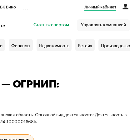
...
БК Вино
Личный кабинет
Стать экспертом
Управлять компанией
кте
азета
жи
Финансы
Недвижимость
Ретейл
Производство
ч — ОГРНИП:
анская область. Основной вид деятельности: Деятельность в
325510000016685.
ытых источников.