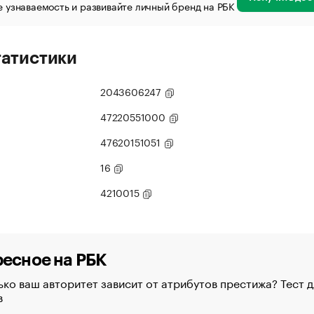
 узнаваемость и развивайте личный бренд на РБК
татистики
2043606247
47220551000
47620151051
16
4210015
есное на РБК
ко ваш авторитет зависит от атрибутов престижа? Тест д
в