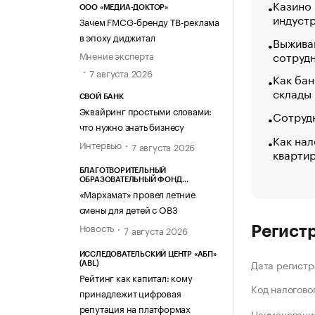
Казино
ООО «МЕДИА-ДОКТОР»
индуст
Зачем FMCG-бренду ТВ-реклама
в эпоху диджитал
Выжива
сотруд
Мнение эксперта
7 августа 2026
Как бан
склады
СВОЙ БАНК
Эквайринг простыми словами:
Сотрудн
что нужно знать бизнесу
Как нал
Интервью
7 августа 2026
кварти
БЛАГОТВОРИТЕЛЬНЫЙ
ОБРАЗОВАТЕЛЬНЫЙ ФОНД
«МАРХАМАТ»
«Мархамат» провел летние
смены для детей с ОВЗ
Новость
7 августа 2026
Регист
ИССЛЕДОВАТЕЛЬСКИЙ ЦЕНТР «АБП»
Дата регистр
(ABL)
Рейтинг как капитал: кому
Код налогово
принадлежит цифровая
репутация на платформах
Наименование