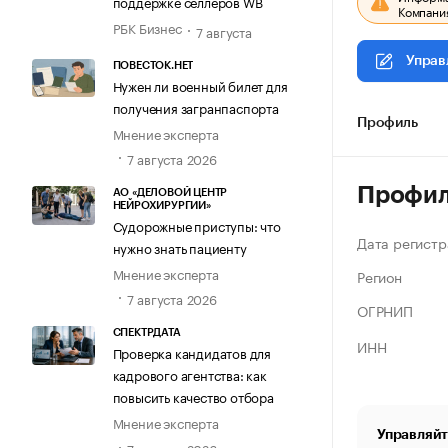
поддержке селлеров WB
Компания
РБК Бизнес
7 августа
Управ
ПОВЕСТОК.НЕТ
Нужен ли военный билет для
получения загранпаспорта
Профиль
Мнение эксперта
7 августа 2026
Профи
АО «ДЕЛОВОЙ ЦЕНТР
НЕЙРОХИРУРГИИ»
Судорожные приступы: что
Дата регистр
нужно знать пациенту
Мнение эксперта
Регион
7 августа 2026
ОГРНИП
СПЕКТРДАТА
ИНН
Проверка кандидатов для
кадрового агентства: как
повысить качество отбора
Мнение эксперта
Управляйт
7 августа 2026