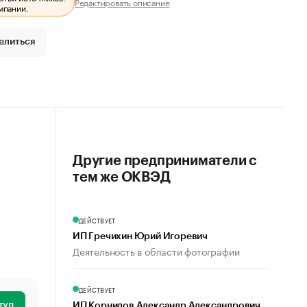
Редактировать описание
мпании.
елиться
Другие предприниматели с
тем же ОКВЭД
ДЕЙСТВУЕТ
ИП Гречихин Юрий Игоревич
Деятельность в области фотографии
ДЕЙСТВУЕТ
туп
ИП Корнилов Александр Александрович