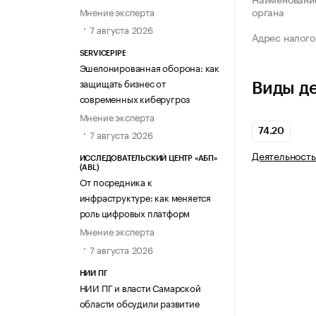
органа
Мнение эксперта
7 августа 2026
Адрес налого
SERVICEPIPE
Эшелонированная оборона: как
защищать бизнес от
Виды д
современных киберугроз
Мнение эксперта
74.20
7 августа 2026
Деятельность
ИССЛЕДОВАТЕЛЬСКИЙ ЦЕНТР «АБП»
(ABL)
От посредника к
инфраструктуре: как меняется
роль цифровых платформ
Мнение эксперта
7 августа 2026
НИИ ПГ
НИИ ПГ и власти Самарской
области обсудили развитие