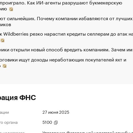
 проиграло. Как ИИ-агенты разрушают букмекерскую
рию
ют сильнейших. Почему компании избавляются от лучших
ников
к Wildberries резко нарастил кредиты селлерам до атак н
ики открыли новый способ вредить компаниям. Зачем им
оговики ищут доходы неработающих покупателей яхт и
р
рация ФНС
ации
27 июня 2025
го органа
5100
 налогового
Управление Федеральной налоговой службы 