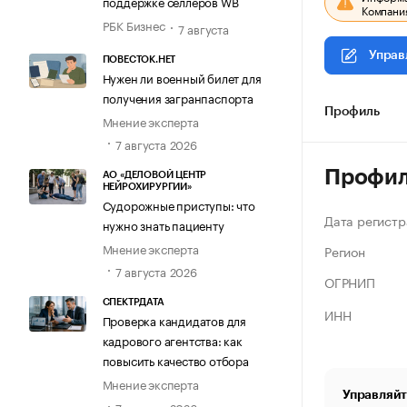
поддержке селлеров WB
Компания
РБК Бизнес
7 августа
Управ
ПОВЕСТОК.НЕТ
Нужен ли военный билет для
получения загранпаспорта
Профиль
Мнение эксперта
7 августа 2026
Профи
АО «ДЕЛОВОЙ ЦЕНТР
НЕЙРОХИРУРГИИ»
Судорожные приступы: что
Дата регистр
нужно знать пациенту
Мнение эксперта
Регион
7 августа 2026
ОГРНИП
СПЕКТРДАТА
ИНН
Проверка кандидатов для
кадрового агентства: как
повысить качество отбора
Мнение эксперта
Управляйт
7 августа 2026