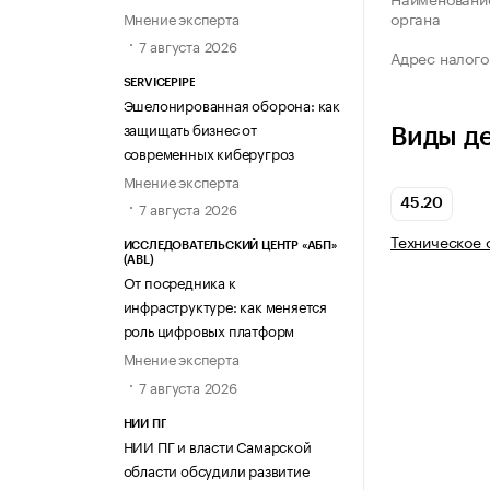
органа
Мнение эксперта
7 августа 2026
Адрес налого
SERVICEPIPE
Эшелонированная оборона: как
защищать бизнес от
Виды д
современных киберугроз
Мнение эксперта
45.20
7 августа 2026
Техническое 
ИССЛЕДОВАТЕЛЬСКИЙ ЦЕНТР «АБП»
(ABL)
От посредника к
инфраструктуре: как меняется
роль цифровых платформ
Мнение эксперта
7 августа 2026
НИИ ПГ
НИИ ПГ и власти Самарской
области обсудили развитие