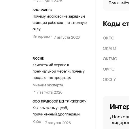
Повышайте
АНО «АИПР»
Почему московские зарядные
станции работают не в полную
Коды с
силу
Интервью
7 августа 2026
ОКПО
ОКАТО
ОКТМО
RICCHE
Клиентский сервис в
ОКФС
премиальной мебели: почему
продают не продавцы
ОКОГУ
Мнение эксперта
7 августа 2026
ООО ПРАВОВОЙ ЦЕНТР «ЭКСПЕРТ»
Интер
Как взыскать ущерб,
причиненный дропперами
Насколь
лидеро
Кейс
7 августа 2026