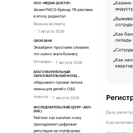
Казино
ООО «МЕДИА-ДОКТОР»
индуст
Зачем FMCG-бренду ТВ-реклама
в эпоху диджитал
Выжива
сотруд
Мнение эксперта
7 августа 2026
Как бан
склады
СВОЙ БАНК
Эквайринг простыми словами:
Сотрудн
что нужно знать бизнесу
Как нал
Интервью
7 августа 2026
кварти
БЛАГОТВОРИТЕЛЬНЫЙ
ОБРАЗОВАТЕЛЬНЫЙ ФОНД
«МАРХАМАТ»
«Мархамат» провел летние
смены для детей с ОВЗ
Новость
7 августа 2026
Регист
ИССЛЕДОВАТЕЛЬСКИЙ ЦЕНТР «АБП»
Дата регистр
(ABL)
Рейтинг как капитал: кому
Код налогово
принадлежит цифровая
репутация на платформах
Наименование