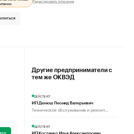
Редактировать описание
мпании.
елиться
Другие предприниматели с
тем же ОКВЭД
ДЕЙСТВУЕТ
ИП Денюш Леонид Валерьевич
Техническое обслуживание и ремонт...
ДЕЙСТВУЕТ
туп
ИП Костенко Илья Александрович