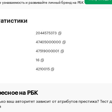
 узнаваемость и развивайте личный бренд на РБК
татистики
2044575373
47405000000
47519000001
16
4210015
есное на РБК
ко ваш авторитет зависит от атрибутов престижа? Тест д
в