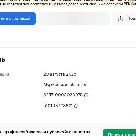
 не является пользователем и не имеет деловых отношений с сервисом РБК Ко
Под
лять страницей
ль
ации
20 августа 2025
Мурманская область
325510000020975
510106703821
е профилем бизнеса и публикуйте новости
Получить дос