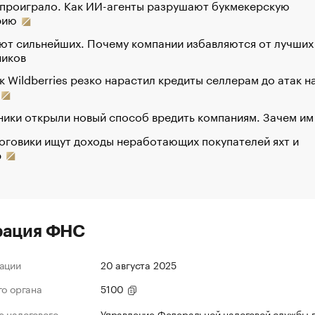
 проиграло. Как ИИ-агенты разрушают букмекерскую
рию
ют сильнейших. Почему компании избавляются от лучших
ников
к Wildberries резко нарастил кредиты селлерам до атак н
ики открыли новый способ вредить компаниям. Зачем им
оговики ищут доходы неработающих покупателей яхт и
р
рация ФНС
ации
20 августа 2025
го органа
5100
 налогового
Управление Федеральной налоговой службы 