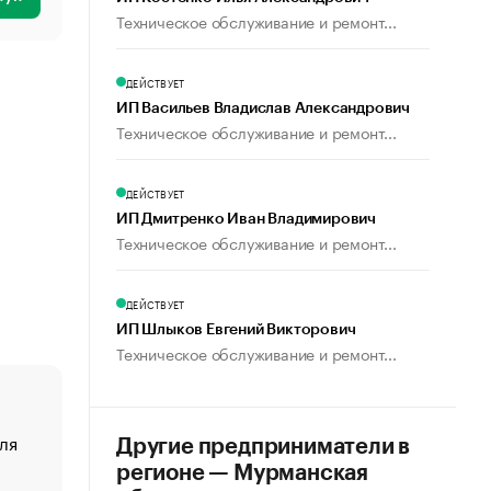
Техническое обслуживание и ремонт...
ДЕЙСТВУЕТ
ИП Васильев Владислав Александрович
Техническое обслуживание и ремонт...
ДЕЙСТВУЕТ
ИП Дмитренко Иван Владимирович
Техническое обслуживание и ремонт...
ДЕЙСТВУЕТ
ИП Шлыков Евгений Викторович
Техническое обслуживание и ремонт...
ля
«От спорта тело стареет иначе». Как живет глава ко
Другие предприниматели в
создавшей GTA
регионе — Мурманская