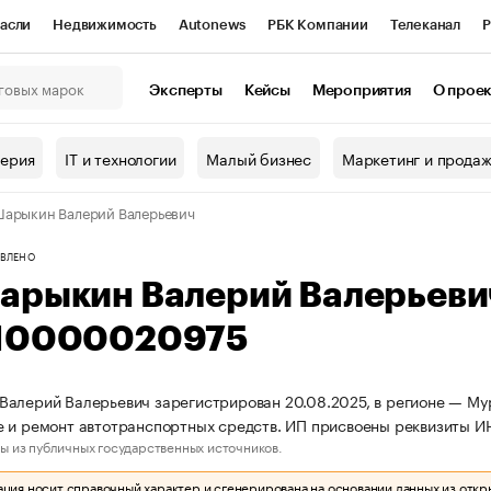
асли
Недвижимость
Autonews
РБК Компании
Телеканал
Р
К Курсы
РБК Life
Тренды
Визионеры
Национальные проекты
Эксперты
Кейсы
Мероприятия
О прое
онный клуб
Исследования
Кредитные рейтинги
Франшизы
Г
терия
IT и технологии
Малый бизнес
Маркетинг и прода
Проверка контрагентов
Политика
Экономика
Бизнес
арыкин Валерий Валерьевич
ы
ВЛЕНО
арыкин Валерий Валерьеви
10000020975
алерий Валерьевич зарегистрирован 20.08.2025, в регионе — Мур
 и ремонт автотранспортных средств. ИП присвоены реквизиты 
ы из публичных государственных источников.
ия носит справочный характер и сгенерирована на основании данных из откр