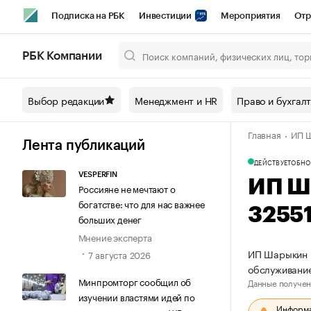
Подписка на РБК
Инвестиции
Мероприятия
Отр
Спорт
Школа управления РБК
РБК Образование
РБ
РБК Компании
Город
Стиль
Крипто
РБК Бизнес-среда
Дискусси
Выбор редакции
Менеджмент и HR
Право и бухгал
Спецпроекты СПб
Конференции СПб
Спецпроекты
Главная
ИП Ш
Технологии и медиа
Финансы
Рынок наличной валют
Лента публикаций
ДЕЙСТВУЕТ
ОБНО
VESPERFIN
ИП Ш
Россияне не мечтают о
богатстве: что для нас важнее
3255
больших денег
Мнение эксперта
ИП Шарыкин В
7 августа 2026
обслуживание
Минпромторг сообщил об
Данные получен
изучении властями идей по
Информац