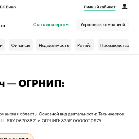
...
БК Вино
Личный кабинет
Стать экспертом
Управлять компанией
кте
азета
жи
Финансы
Недвижимость
Ретейл
Производство
ч — ОГРНИП:
манская область. Основной вид деятельности: Техническое
ИНН: 510106703821 и ОГРНИП: 325510000020975.
ытых источников.