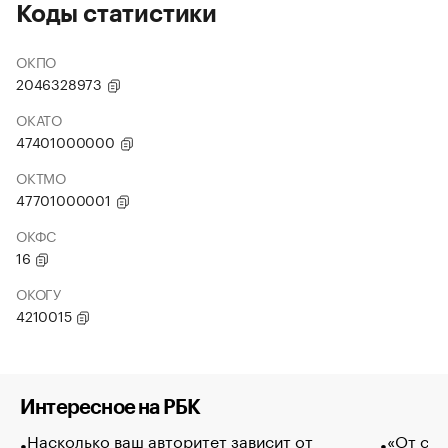
Коды статистики
ОКПО
2046328973
ОКАТО
47401000000
ОКТМО
47701000001
ОКФС
16
ОКОГУ
4210015
Интересное на РБК
Насколько ваш авторитет зависит от
«От спо