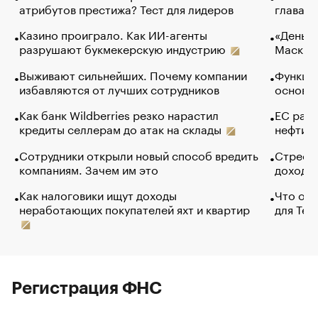
атрибутов престижа? Тест для лидеров
глава к
Казино проиграло. Как ИИ-агенты
«Деньги
разрушают букмекерскую индустрию
Маск в 
Выживают сильнейших. Почему компании
Функции
избавляются от лучших сотрудников
основ э
Как банк Wildberries резко нарастил
ЕС раз
кредиты селлерам до атак на склады
нефти —
Сотрудники открыли новый способ вредить
Стресс 
компаниям. Зачем им это
доходов
Как налоговики ищут доходы
Что обв
неработающих покупателей яхт и квартир
для Tel
Регистрация ФНС