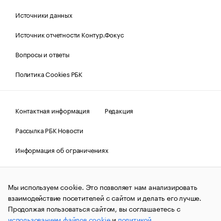
Источники данных
Источник отчетности Контур.Фокус
Вопросы и ответы
Политика Cookies РБК
Контактная информация
Редакция
Рассылка РБК Новости
Информация об ограничениях
Правовая информация
О соблюдении авторских прав
Мы используем cookie. Это позволяет нам анализировать
© АО «РОСБИЗНЕСКОНСАЛТИНГ»,
1995–2026.
Сообщения
и материалы информационного агентства «РБК»
взаимодействие посетителей с сайтом и делать его лучше.
(зарегистрировано Федеральной службой по надзору в сфере
Продолжая пользоваться сайтом, вы соглашаетесь с
связи, информационных технологий и массовых
использованием файлов cookie
и
политикой
коммуникаций (Роскомнадзор) 09.12.2015 за номером ИА