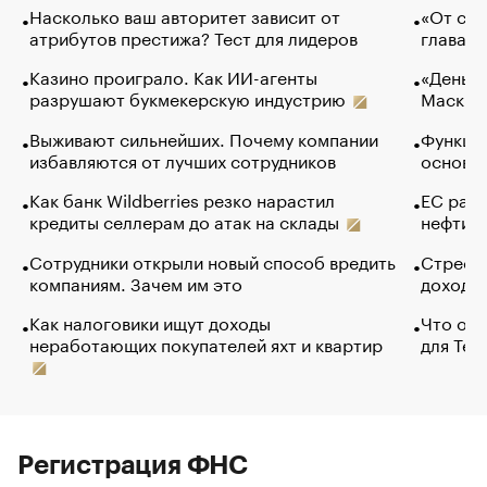
Насколько ваш авторитет зависит от
«От спо
атрибутов престижа? Тест для лидеров
глава к
Казино проиграло. Как ИИ-агенты
«Деньги
разрушают букмекерскую индустрию
Маск в 
Выживают сильнейших. Почему компании
Функции
избавляются от лучших сотрудников
основ э
Как банк Wildberries резко нарастил
ЕС раз
кредиты селлерам до атак на склады
нефти —
Сотрудники открыли новый способ вредить
Стресс 
компаниям. Зачем им это
доходов
Как налоговики ищут доходы
Что обв
неработающих покупателей яхт и квартир
для Tel
Регистрация ФНС