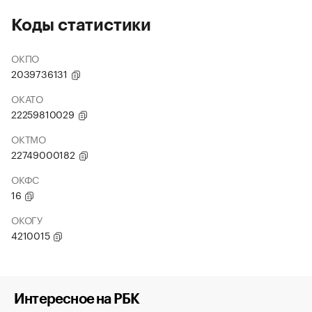
Коды статистики
ОКПО
2039736131
ОКАТО
22259810029
ОКТМО
22749000182
ОКФС
16
ОКОГУ
4210015
Интересное на РБК