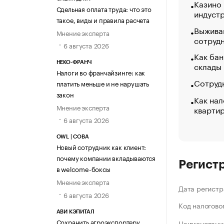
Казино
Сдельная оплата труда: что это
индуст
такое, виды и правила расчета
Выжива
Мнение эксперта
сотруд
6 августа 2026
Как бан
склады
НЕКО-ФРАНЧ
Налоги во франчайзинге: как
Сотрудн
платить меньше и не нарушать
закон
Как нал
Мнение эксперта
кварти
6 августа 2026
OWL | СОВА
Новый сотрудник как клиент:
почему компании вкладываются
Регист
в welcome-боксы
Мнение эксперта
Дата регистр
6 августа 2026
Код налогово
АВИ КЭПИТАЛ
Сохранить агроэкспортеру
Наименование