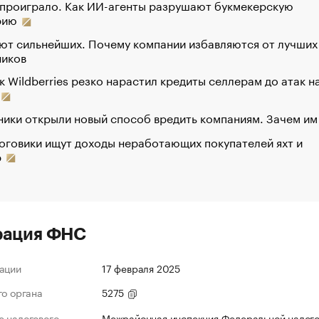
 проиграло. Как ИИ-агенты разрушают букмекерскую
рию
ют сильнейших. Почему компании избавляются от лучших
ников
к Wildberries резко нарастил кредиты селлерам до атак н
ики открыли новый способ вредить компаниям. Зачем им
оговики ищут доходы неработающих покупателей яхт и
р
рация ФНС
ации
17 февраля 2025
го органа
5275
 налогового
Межрайонная инспекция Федеральной налог