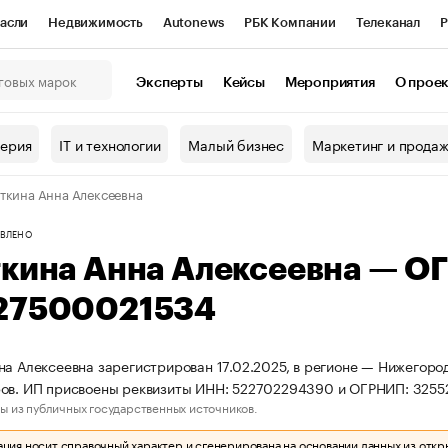
асли
Недвижимость
Autonews
РБК Компании
Телеканал
Р
К Курсы
РБК Life
Тренды
Визионеры
Национальные проекты
Эксперты
Кейсы
Мероприятия
О прое
онный клуб
Исследования
Кредитные рейтинги
Франшизы
Г
терия
IT и технологии
Малый бизнес
Маркетинг и прода
Проверка контрагентов
Политика
Экономика
Бизнес
ткина Анна Алексеевна
ы
ВЛЕНО
ткина Анна Алексеевна — О
27500021534
на Алексеевна зарегистрирован 17.02.2025, в регионе — Нижегород
ров. ИП присвоены реквизиты ИНН: 522702294390 и ОГРНИП: 325
ы из публичных государственных источников.
ия носит справочный характер и сгенерирована на основании данных из откр