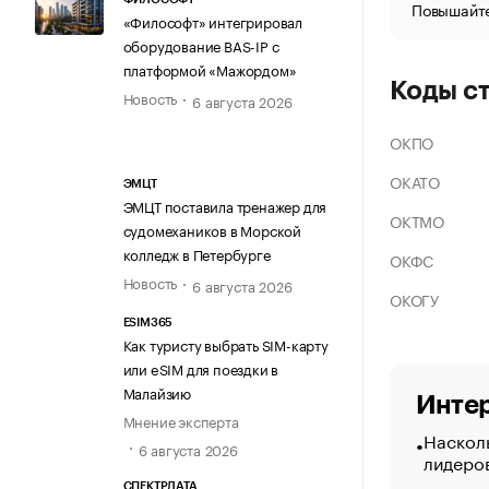
Повышайте
«Философт» интегрировал
оборудование BAS-IP с
платформой «Мажордом»
Коды с
Новость
6 августа 2026
ОКПО
ОКАТО
ЭМЦТ
ЭМЦТ поставила тренажер для
ОКТМО
судомехаников в Морской
колледж в Петербурге
ОКФС
Новость
6 августа 2026
ОКОГУ
ESIM365
Как туристу выбрать SIM-карту
или eSIM для поездки в
Малайзию
Интер
Мнение эксперта
Насколь
6 августа 2026
лидеро
СПЕКТРДАТА