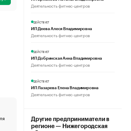
Деятельность фитнес-центров
ДЕЙСТВУЕТ
ИП Деева Алеся Владимировна
Деятельность фитнес-центров
ДЕЙСТВУЕТ
ИП Добринская Анна Владимировна
Деятельность фитнес-центров
ДЕЙСТВУЕТ
ИП Лазарева Елена Владимировна
Деятельность фитнес-центров
ля
«От спорта тело стареет иначе». Как живет глава ко
Другие предприниматели в
создавшей GTA
регионе — Нижегородская