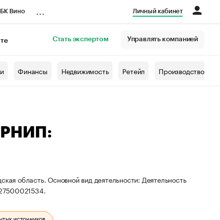
...
БК Вино
Личный кабинет
Стать экспертом
Управлять компанией
кте
азета
жи
Финансы
Недвижимость
Ретейл
Производство
ГРНИП:
ская область. Основной вид деятельности: Деятельность
527500021534.
ытых источников.