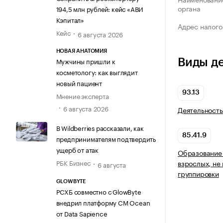
органа
194,5 млн рублей: кейс «АВИ
Кэпитал»
Адрес налого
Кейс
6 августа 2026
НОВАЯ АНАТОМИЯ
Мужчины пришли к
Виды д
косметологу: как выглядит
новый пациент
93.13
Мнение эксперта
6 августа 2026
Деятельность
В Wildberries рассказали, как
85.41.9
предпринимателям подтвердить
ущерб от атак
Образование 
взрослых, не
РБК Бизнес
6 августа
группировки
GLOWBYTE
РСХБ совместно с GlowByte
внедрил платформу CM Ocean
от Data Sapience