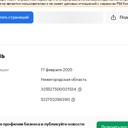
 не является пользователем и не имеет деловых отношений с сервисом РБК Ко
Под
лять страницей
ль
ации
17 февраля 2025
Нижегородская область
325527500021534
522702294390
е профилем бизнеса и публикуйте новости
Получить дос