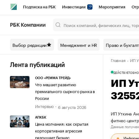
Подписка на РБК
Инвестиции
Мероприятия
Отр
Спорт
Школа управления РБК
РБК Образование
РБ
РБК Компании
Город
Стиль
Крипто
РБК Бизнес-среда
Дискусси
Выбор редакции
Менеджмент и HR
Право и бухгал
Спецпроекты СПб
Конференции СПб
Спецпроекты
Главная
ИП У
Технологии и медиа
Финансы
Рынок наличной валют
Лента публикаций
ДЕЙСТВУЕТ
ОБНО
ООО «РЕММА ТРЕЙД»
ИП У
Что мешает развитию
премиального сырного рынка в
3255
России
Интервью
6 августа 2026
ИП Уткина Ан
АПКБК
фитнес-цент
Цена молчания: как скрытая
Данные получен
корпоративная агрессия
разрушает бизнес
Информац