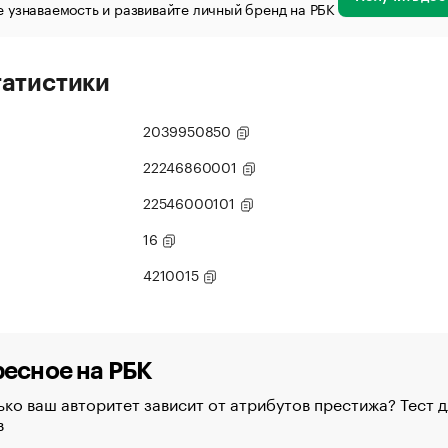
 узнаваемость и развивайте личный бренд на РБК
татистики
2039950850
22246860001
22546000101
16
4210015
есное на РБК
ко ваш авторитет зависит от атрибутов престижа? Тест д
в