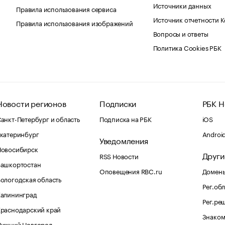
Источники данных
Правила использования сервиса
Источник отчетности 
Правила использования изображений
Вопросы и ответы
Политика Cookies РБК
Новости регионов
Подписки
РБК Н
анкт-Петербург и область
Подписка на РБК
iOS
катеринбург
Androi
Уведомления
Новосибирск
Други
RSS Новости
Башкортостан
Оповещения RBC.ru
Домены
ологодская область
Рег.об
Калининград
Рег.ре
раснодарский край
Знаком
Нижний Новгород