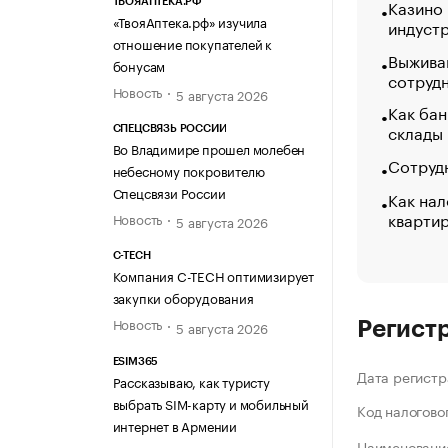
Казино
ТВОЯАПТЕКА.РФ
«ТвояАптека.рф» изучила
индуст
отношение покупателей к
Выжива
бонусам
сотруд
Новость
5 августа 2026
Как бан
склады
СПЕЦСВЯЗЬ РОССИИ
Во Владимире прошел молебен
Сотрудн
небесному покровителю
Спецсвязи России
Как нал
кварти
Новость
5 августа 2026
C-TECH
Компания C-TECH оптимизирует
закупки оборудования
Новость
5 августа 2026
Регист
ESIM365
Дата регистр
Рассказываю, как туристу
выбрать SIM-карту и мобильный
Код налогово
интернет в Армении
Наименование