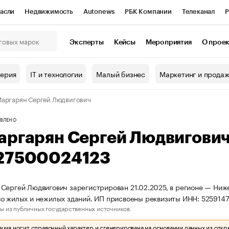
асли
Недвижимость
Autonews
РБК Компании
Телеканал
Р
К Курсы
РБК Life
Тренды
Визионеры
Национальные проекты
Эксперты
Кейсы
Мероприятия
О прое
онный клуб
Исследования
Кредитные рейтинги
Франшизы
Г
терия
IT и технологии
Малый бизнес
Маркетинг и прода
Проверка контрагентов
Политика
Экономика
Бизнес
аргарян Сергей Людвигович
ы
ВЛЕНО
аргарян Сергей Людвигови
27500024123
Сергей Людвигович зарегистрирован 21.02.2025, в регионе — Ниже
о жилых и нежилых зданий. ИП присвоены реквизиты ИНН: 52591
ы из публичных государственных источников.
ия носит справочный характер и сгенерирована на основании данных из откр