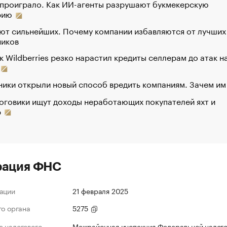
 проиграло. Как ИИ-агенты разрушают букмекерскую
рию
ют сильнейших. Почему компании избавляются от лучших
ников
к Wildberries резко нарастил кредиты селлерам до атак н
ики открыли новый способ вредить компаниям. Зачем им
оговики ищут доходы неработающих покупателей яхт и
р
рация ФНС
ации
21 февраля 2025
го органа
5275
 налогового
Межрайонная инспекция Федеральной налог