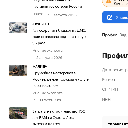
Компания
наставников со всей России
Новость
5 августа 2026
Управ
«OWC» LTD
Как сохранить бюджет на ДМС,
если страховая подняла цену в
Профиль
Виды
1,5 раза
Мнение эксперта
Профи
5 августа 2026
«КАЛИБР»
Дата регистр
Оружейная мастерская в
Регион
Москве: ремонт оружия и услуги
перед сезоном
ОГРНИП
Мнение эксперта
ИНН
5 августа 2026
Затраты на строительство ТЭС
для БАМа и Сухого Лога
выросли на треть
Управляйт