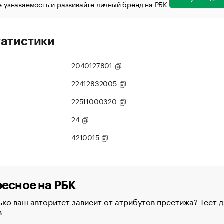
 узнаваемость и развивайте личный бренд на РБК
татистики
2040127801
22412832005
22511000320
24
4210015
есное на РБК
ко ваш авторитет зависит от атрибутов престижа? Тест д
в