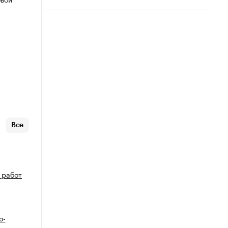
Все
 работ
о-