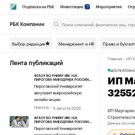
Подписка на РБК
Инвестиции
Мероприятия
Отр
Спорт
Школа управления РБК
РБК Образование
РБ
РБК Компании
Город
Стиль
Крипто
РБК Бизнес-среда
Дискусси
Выбор редакции
Менеджмент и HR
Право и бухгал
Спецпроекты СПб
Конференции СПб
Спецпроекты
Главная
ИП М
Технологии и медиа
Финансы
Рынок наличной валют
Лента публикаций
ДЕЙСТВУЕТ
ОБНО
ФГАОУ ВО РНИМУ ИМ. Н.И.
ИП М
ПИРОГОВА МИНЗДРАВА РОССИИ
(ПИРОГОВСКИЙ УНИВЕРСИТЕТ)
Пироговский Университет
3255
запускает всероссийскую
онлайн-акцию
Новость
5 августа 2026
ИП Маргарян 
Строительств
ФГАОУ ВО РНИМУ ИМ. Н.И.
Данные получен
ПИРОГОВА МИНЗДРАВА РОССИИ
(ПИРОГОВСКИЙ УНИВЕРСИТЕТ)
Пироговский Университет
Информац
подготовил более 200