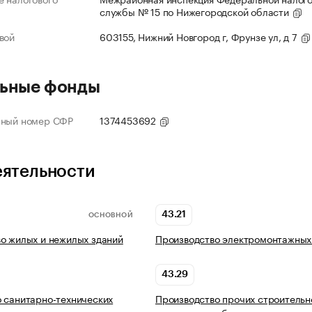
службы № 15 по Нижегородской области
вой
603155, Нижний Новгород г, Фрунзе ул, д 7
ьные фонды
нный номер СФР
1374453692
еятельности
43.21
ОСНОВНОЙ
о жилых и нежилых зданий
Производство электромонтажных
43.29
 санитарно-технических
Производство прочих строительн