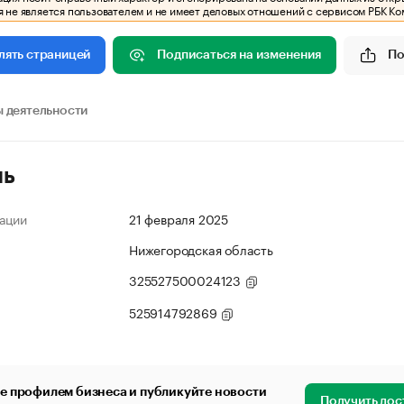
 не является пользователем и не имеет деловых отношений с сервисом РБК Ко
Подписаться на изменения
По
лять страницей
 деятельности
ль
ации
21 февраля 2025
Нижегородская область
325527500024123
525914792869
е профилем бизнеса и публикуйте новости
Получить дос