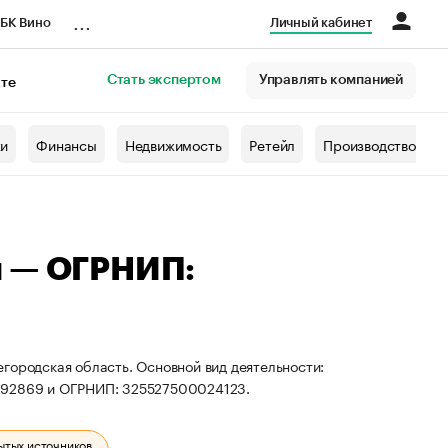
...
БК Вино
Личный кабинет
Стать экспертом
Управлять компанией
кте
азета
жи
Финансы
Недвижимость
Ретейл
Производство
ч — ОГРНИП:
городская область. Основной вид деятельности:
4792869 и ОГРНИП: 325527500024123.
ытых источников.