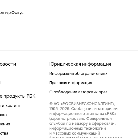
Контур.Фокус
овости
Юридическая информация
Информация об ограничениях
d
Правовая информация
О соблюдении авторских прав
е продукты РБК
© АО «РОСБИЗНЕСКОНСАЛТИНГ»,
 и хостинг
1995–2026.
Сообщения и материалы
информационного агентства «РБК»
лако
(зарегистрировано Федеральной
службой по надзору в сфере связи,
шения
информационных технологий
ства
и массовых коммуникаций
(Роскомнадзор) 09.12.2015 за номером