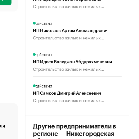
Строительство жилых и нежилых...
ДЕЙСТВУЕТ
ИП Николаев Артем Александрович
Строительство жилых и нежилых...
ДЕЙСТВУЕТ
ИП Идиев Валиджон Абдурахмонович
Строительство жилых и нежилых...
ДЕЙСТВУЕТ
ИП Самков Дмитрий Алексеевич
Строительство жилых и нежилых...
ля
«От спорта тело стареет иначе». Как живет глава ко
Другие предприниматели в
создавшей GTA
регионе — Нижегородская