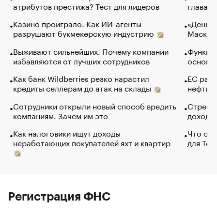
атрибутов престижа? Тест для лидеров
глава к
Казино проиграло. Как ИИ-агенты
«Деньги
разрушают букмекерскую индустрию
Маск в 
Выживают сильнейших. Почему компании
Функции
избавляются от лучших сотрудников
основ э
Как банк Wildberries резко нарастил
ЕС раз
кредиты селлерам до атак на склады
нефти —
Сотрудники открыли новый способ вредить
Стресс 
компаниям. Зачем им это
доходов
Как налоговики ищут доходы
Что обв
неработающих покупателей яхт и квартир
для Tel
Регистрация ФНС