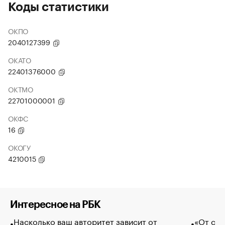
Коды статистики
ОКПО
2040127399
ОКАТО
22401376000
ОКТМО
22701000001
ОКФС
16
ОКОГУ
4210015
Интересное на РБК
Насколько ваш авторитет зависит от
«От спо