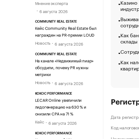
Казино
Мнение эксперта
индуст
6 августа 2026
Выжива
COMMUNITY REAL ESTATE
сотруд
Кейс Community Real Estate был
Как бан
награжден на PR-премии LOUD
склады
Новость
6 августа 2026
Сотрудн
COMMUNITY REAL ESTATE
На канале «Недвижимый пиар»
Как нал
кварти
обсудили, почему PR нужны
метрики
Новость
6 августа 2026
KOKOC PERFORMANCE
LECAR Online увеличили
Регист
лидогенерацию на 630 % и
снизили CPA на 71 %
Дата регистр
Кейс
6 августа 2026
Код налогово
KOKOC PERFORMANCE
Наименование