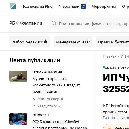
Подписка на РБК
Инвестиции
Мероприятия
Отр
Спорт
Школа управления РБК
РБК Образование
РБ
РБК Компании
Город
Стиль
Крипто
РБК Бизнес-среда
Дискусси
Выбор редакции
Менеджмент и HR
Право и бухгал
Спецпроекты СПб
Конференции СПб
Спецпроекты
Главная
ИП Ч
Технологии и медиа
Финансы
Рынок наличной валют
Лента публикаций
ДЕЙСТВУЕТ
ОБНО
НОВАЯ АНАТОМИЯ
ИП Ч
Мужчины пришли к
косметологу: как выглядит
3255
новый пациент
Мнение эксперта
ИП Чужайкина
6 августа 2026
прочих готов
GLOWBYTE
Данные получен
РСХБ совместно с GlowByte
внедрил платформу CM Ocean
Информац