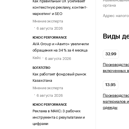
Как правильный UX усиливает
органа
контекстную рекламу, контент-
маркетинг и SEO
Адрес налого
Мнение эксперта
6 августа 2026
Виды д
KOKOC PERFORMANCE
AVA Group и «Авито» увеличили
обращения на 34 % за 4 месяца
32.99
Кейс
6 августа 2026
Производство
БОГАТСТВО
включенных в
Как работает фондовый рынок
Казахстана
13.95
Мнение эксперта
Производство
6 августа 2026
материалов и
KOKOC PERFORMANCE
одежды
Реклама в МАКС: 3 рабочих
инструмента с результатами и
цифрами