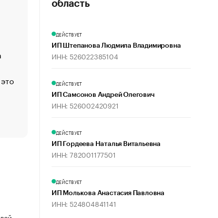
«Деньги будут не нужны»: что рассказал Маск в инт
область
Economist
Функции менеджмента: пять ключевых основ эффект
ДЕЙСТВУЕТ
управления
ИП Штепанова Людмила Владимировна
а
ЕС разрешил конфискацию российской нефти — чем
ИНН: 526022385104
Москва
 это
Стресс обеспеченных людей: почему рост доходов 
ДЕЙСТВУЕТ
счастья
ИП Самсонов Андрей Олегович
Что обвинения против Павла Дурова значат для Tele
ИНН: 526002420921
пользователей
ДЕЙСТВУЕТ
ИП Гордеева Наталья Витальевна
ИНН: 782001177501
ДЕЙСТВУЕТ
ИП Молькова Анастасия Павловна
ИНН: 524804841141
овой