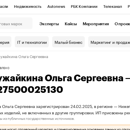
асли
Недвижимость
Autonews
РБК Компании
Телеканал
Р
К Курсы
РБК Life
Тренды
Визионеры
Национальные проекты
Эксперты
Кейсы
Мероприятия
О прое
онный клуб
Исследования
Кредитные рейтинги
Франшизы
Г
терия
IT и технологии
Малый бизнес
Маркетинг и прода
Проверка контрагентов
Политика
Экономика
Бизнес
ужайкина Ольга Сергеевна
ы
ВЛЕНО
ужайкина Ольга Сергеевна
27500025130
 Ольга Сергеевна зарегистрирован 24.02.2025, в регионе — Нижег
ых изделий, не включенных в другие группировки. ИП присвоены 
ы из публичных государственных источников.
ия носит справочный характер и сгенерирована на основании данных из откр