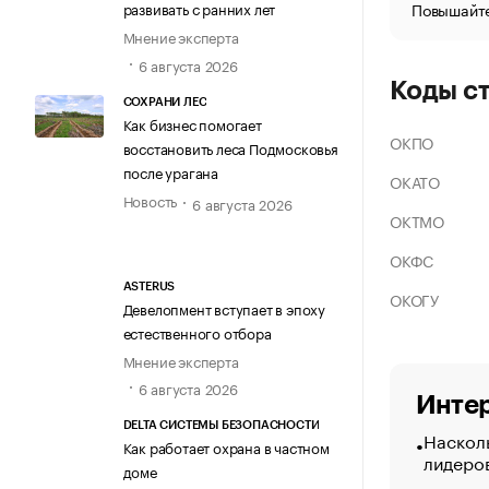
Повышайте
развивать с ранних лет
Мнение эксперта
6 августа 2026
Коды с
СОХРАНИ ЛЕС
Как бизнес помогает
ОКПО
восстановить леса Подмосковья
после урагана
ОКАТО
Новость
6 августа 2026
ОКТМО
ОКФС
ASTERUS
ОКОГУ
Девелопмент вступает в эпоху
естественного отбора
Мнение эксперта
6 августа 2026
Интер
DELTA СИСТЕМЫ БЕЗОПАСНОСТИ
Насколь
Как работает охрана в частном
лидеро
доме