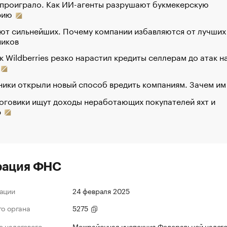
 проиграло. Как ИИ-агенты разрушают букмекерскую
рию
ют сильнейших. Почему компании избавляются от лучших
ников
к Wildberries резко нарастил кредиты селлерам до атак н
ики открыли новый способ вредить компаниям. Зачем им
оговики ищут доходы неработающих покупателей яхт и
р
рация ФНС
ации
24 февраля 2025
го органа
5275
 налогового
Межрайонная инспекция Федеральной налог