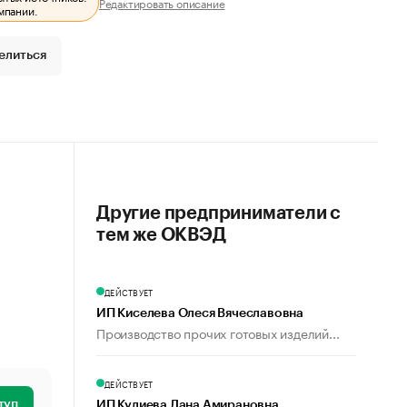
Редактировать описание
мпании.
елиться
Другие предприниматели с
тем же ОКВЭД
ДЕЙСТВУЕТ
ИП Киселева Олеся Вячеславовна
Производство прочих готовых изделий...
ДЕЙСТВУЕТ
туп
ИП Кулиева Лана Амирановна