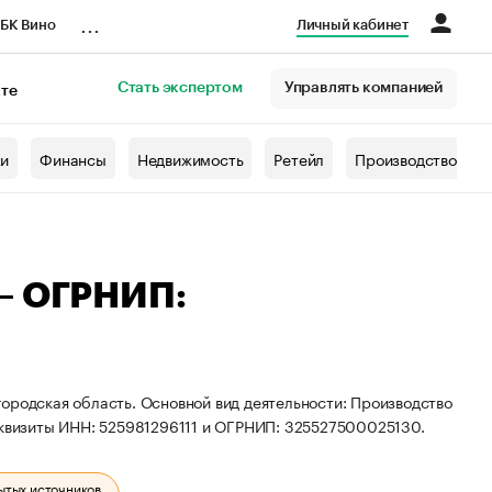
...
БК Вино
Личный кабинет
Стать экспертом
Управлять компанией
кте
азета
жи
Финансы
Недвижимость
Ретейл
Производство
 — ОГРНИП:
ородская область. Основной вид деятельности: Производство
реквизиты ИНН: 525981296111 и ОГРНИП: 325527500025130.
ытых источников.