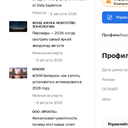
Компания
от Data Sapience
Новость
6 августа 2026
Управ
ФОНД «НАУКА. ИСКУССТВО.
ТЕХНОЛОГИИ»
Персеиды — 2026: когда
Профиль
Виды
смотреть самый яркий
звездопад августа
Мнение эксперта
Профи
6 августа 2026
Дата регистр
EXNODE
еСИМ Беларусь: как купить,
Регион
установить и активировать в
2026 году
ОГРНИП
Мнение эксперта
ИНН
6 августа 2026
ООО «ПРОСТО.»
Финансовая грамотность:
почему этот навык стоит
Управляйт