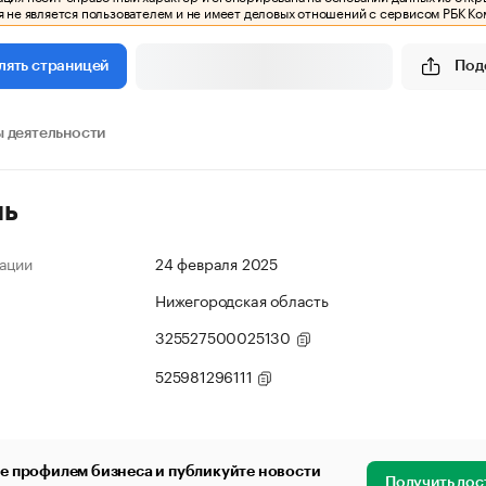
 не является пользователем и не имеет деловых отношений с сервисом РБК Ко
Под
лять страницей
 деятельности
ль
ации
24 февраля 2025
Нижегородская область
325527500025130
525981296111
е профилем бизнеса и публикуйте новости
Получить дос