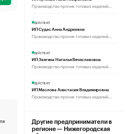
Производство прочих готовых изделий...
ДЕЙСТВУЕТ
ИП Судас Анна Андреевна
Производство прочих готовых изделий...
ДЕЙСТВУЕТ
ИП Звягина Наталья Вячеславовна
Производство прочих готовых изделий...
ДЕЙСТВУЕТ
ИП Маслова Анастасия Владимировна
Производство прочих готовых изделий...
ля
«От спорта тело стареет иначе». Как живет глава ко
Другие предприниматели в
создавшей GTA
регионе — Нижегородская