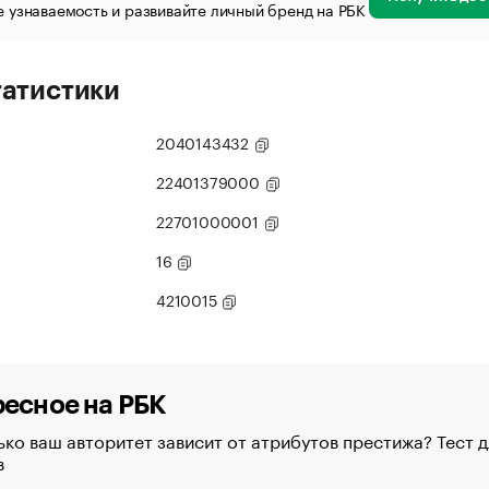
 узнаваемость и развивайте личный бренд на РБК
татистики
2040143432
22401379000
22701000001
16
4210015
есное на РБК
ко ваш авторитет зависит от атрибутов престижа? Тест д
в