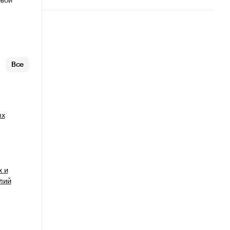
Все
ых
х и
лий