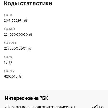
Коды статистики
ОКПО
2041532971
ОКАТО
22458000000
ОКТМО
22758000001
ОКФС
16
ОКОГУ
4210015
Интересное на РБК
Насколько ваш авторитет зависит от
«От спо