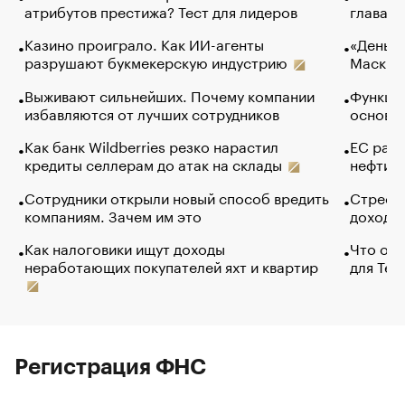
атрибутов престижа? Тест для лидеров
глава к
Казино проиграло. Как ИИ-агенты
«Деньги
разрушают букмекерскую индустрию
Маск в 
Выживают сильнейших. Почему компании
Функции
избавляются от лучших сотрудников
основ э
Как банк Wildberries резко нарастил
ЕС раз
кредиты селлерам до атак на склады
нефти —
Сотрудники открыли новый способ вредить
Стресс 
компаниям. Зачем им это
доходов
Как налоговики ищут доходы
Что обв
неработающих покупателей яхт и квартир
для Tel
Регистрация ФНС