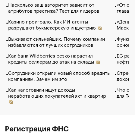
Насколько ваш авторитет зависит от
«От спо
атрибутов престижа? Тест для лидеров
глава к
Казино проиграло. Как ИИ-агенты
«Деньги
разрушают букмекерскую индустрию
Маск в 
Выживают сильнейших. Почему компании
Функции
избавляются от лучших сотрудников
основ э
Как банк Wildberries резко нарастил
ЕС раз
кредиты селлерам до атак на склады
нефти —
Сотрудники открыли новый способ вредить
Стресс 
компаниям. Зачем им это
доходов
Как налоговики ищут доходы
Что обв
неработающих покупателей яхт и квартир
для Tel
Регистрация ФНС