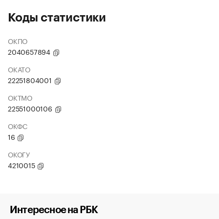
Коды статистики
ОКПО
2040657894
ОКАТО
22251804001
ОКТМО
22551000106
ОКФС
16
ОКОГУ
4210015
Интересное на РБК