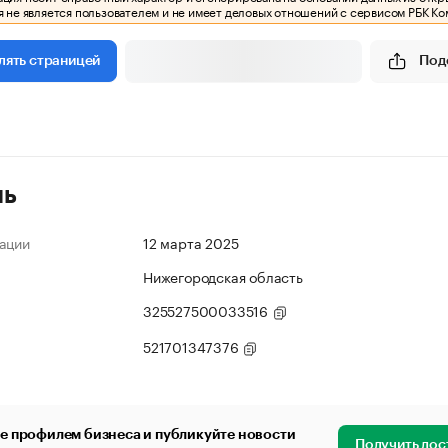
 не является пользователем и не имеет деловых отношений с сервисом РБК Ко
Под
лять страницей
ль
ации
12 марта 2025
Нижегородская область
325527500033516
521701347376
е профилем бизнеса и публикуйте новости
Получить дос