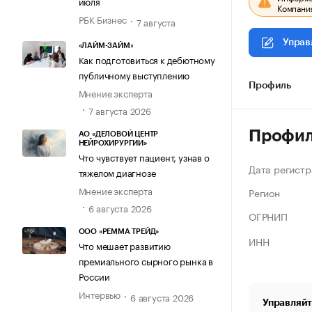
июля
Компания
РБК Бизнес
7 августа
Управ
«ЛАЙМ-ЗАЙМ»
Как подготовиться к дебютному
публичному выступлению
Профиль
Мнение эксперта
7 августа 2026
Профи
АО «ДЕЛОВОЙ ЦЕНТР
НЕЙРОХИРУРГИИ»
Что чувствует пациент, узнав о
Дата регистр
тяжелом диагнозе
Мнение эксперта
Регион
6 августа 2026
ОГРНИП
ООО «РЕММА ТРЕЙД»
ИНН
Что мешает развитию
премиального сырного рынка в
России
Интервью
6 августа 2026
Управляйт