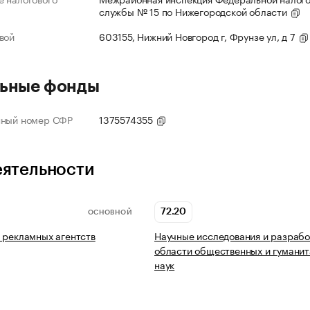
службы № 15 по Нижегородской области
вой
603155, Нижний Новгород г, Фрунзе ул, д 7
ьные фонды
нный номер СФР
1375574355
еятельности
72.20
ОСНОВНОЙ
 рекламных агентств
Научные исследования и разрабо
области общественных и гумани
наук