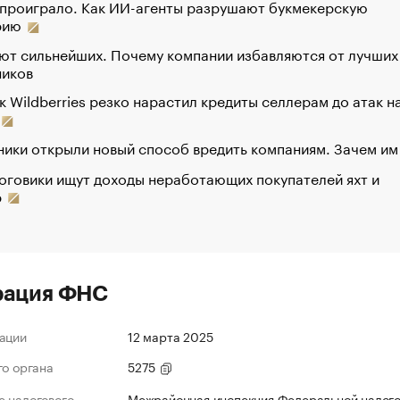
 проиграло. Как ИИ-агенты разрушают букмекерскую
рию
ют сильнейших. Почему компании избавляются от лучших
ников
к Wildberries резко нарастил кредиты селлерам до атак н
ики открыли новый способ вредить компаниям. Зачем им
оговики ищут доходы неработающих покупателей яхт и
р
рация ФНС
ации
12 марта 2025
го органа
5275
 налогового
Межрайонная инспекция Федеральной налог