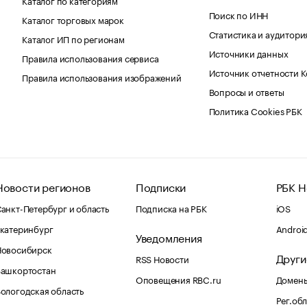
Поиск по ИНН
Каталог торговых марок
Статистика и аудитори
Каталог ИП по регионам
Источники данных
Правила использования сервиса
Источник отчетности 
Правила использования изображений
Вопросы и ответы
Политика Cookies РБК
Новости регионов
Подписки
РБК Н
анкт-Петербург и область
Подписка на РБК
iOS
катеринбург
Androi
Уведомления
Новосибирск
Други
RSS Новости
Башкортостан
Оповещения RBC.ru
Домены
ологодская область
Рег.об