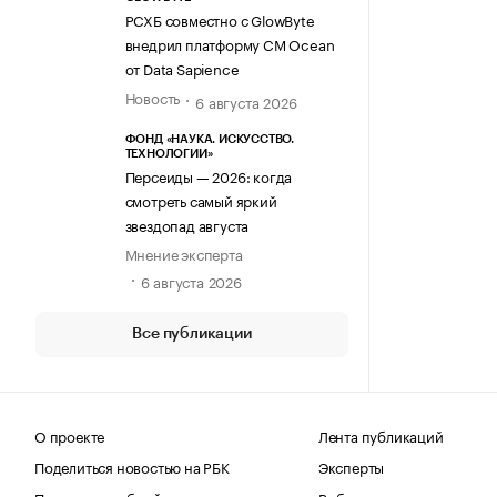
РСХБ совместно с GlowByte
внедрил платформу CM Ocean
от Data Sapience
Новость
6 августа 2026
ФОНД «НАУКА. ИСКУССТВО.
ТЕХНОЛОГИИ»
Персеиды — 2026: когда
смотреть самый яркий
звездопад августа
Мнение эксперта
6 августа 2026
Все публикации
О проекте
Лента публикаций
Поделиться новостью на РБК
Эксперты
Получить пробный доступ
Выбор редакции