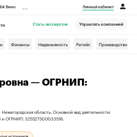
...
БК Вино
Личный кабинет
Стать экспертом
Управлять компанией
кте
азета
жи
Финансы
Недвижимость
Ретейл
Производство
ировна — ОГРНИП:
 Нижегородская область. Основной вид деятельности:
76 и ОГРНИП: 325527500033516.
ытых источников.