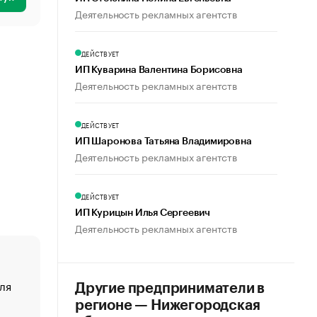
Деятельность рекламных агентств
ДЕЙСТВУЕТ
ИП Куварина Валентина Борисовна
Деятельность рекламных агентств
ДЕЙСТВУЕТ
ИП Шаронова Татьяна Владимировна
Деятельность рекламных агентств
ДЕЙСТВУЕТ
ИП Курицын Илья Сергеевич
Деятельность рекламных агентств
ля
«От спорта тело стареет иначе». Как живет глава ко
Другие предприниматели в
создавшей GTA
регионе — Нижегородская