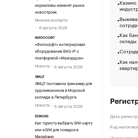
Казино
нормативы изменят рынок
индуст
новостроек
Выжива
Мнение эксперта
сотруд
6 августа 2026
Как бан
ФИЛОСОФТ
склады
«Философт» интегрировал
Сотрудн
оборудование BAS-IP с
платформой «Мажордом»
Как нал
Новость
6 августа 2026
кварти
ЭМЦТ
ЭМЦТ поставила тренажер для
судомехаников в Морской
колледж в Петербурге
Регист
Новость
6 августа 2026
Дата регистр
ESIM365
Как туристу выбрать SIM-карту
Код налогово
или eSIM для поездки в
Малайзию
Наименование