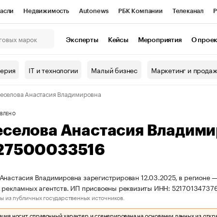
асли
Недвижимость
Autonews
РБК Компании
Телеканал
Р
К Курсы
РБК Life
Тренды
Визионеры
Национальные проекты
Эксперты
Кейсы
Мероприятия
О прое
онный клуб
Исследования
Кредитные рейтинги
Франшизы
Г
терия
IT и технологии
Малый бизнес
Маркетинг и прода
Проверка контрагентов
Политика
Экономика
Бизнес
еселова Анастасия Владимировна
ы
ВЛЕНО
еселова Анастасия Владим
27500033516
Анастасия Владимировна зарегистрирован 12.03.2025, в регионе —
 рекламных агентств. ИП присвоены реквизиты ИНН: 5217013473
ы из публичных государственных источников.
ия носит справочный характер и сгенерирована на основании данных из откр