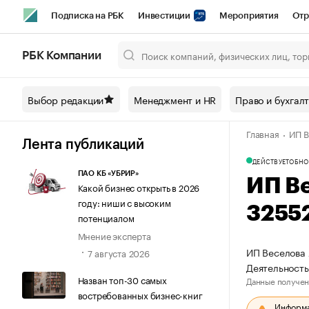
Подписка на РБК
Инвестиции
Мероприятия
Отр
Спорт
Школа управления РБК
РБК Образование
РБ
РБК Компании
Город
Стиль
Крипто
РБК Бизнес-среда
Дискусси
Выбор редакции
Менеджмент и HR
Право и бухгал
Спецпроекты СПб
Конференции СПб
Спецпроекты
Главная
ИП В
Технологии и медиа
Финансы
Рынок наличной валют
Лента публикаций
ДЕЙСТВУЕТ
ОБНО
ПАО КБ «УБРИР»
ИП В
Какой бизнес открыть в 2026
году: ниши с высоким
3255
потенциалом
Мнение эксперта
ИП Веселова 
7 августа 2026
Деятельность
Назван топ-30 самых
Данные получен
востребованных бизнес-книг
Информац