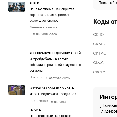
Повышайте
АПКБК
Цена молчания: как скрытая
корпоративная агрессия
разрушает бизнес
Коды с
Мнение эксперта
6 августа 2026
ОКПО
ОКАТО
ОКТМО
АССОЦИАЦИЯ ПРЕДПРИНИМАТЕЛЕЙ
«Стройдебаты» в Калуге
ОКФС
собрали строителей калужского
региона
ОКОГУ
Новость
6 августа 2026
Wildberries объявил о новых
мерах поддержки продавцов
Интер
РБК Бизнес
6 августа
Насколь
лидеро
SMARENT
Цена парковки: как новые