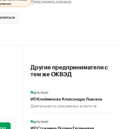
Редактировать описание
мпании.
елиться
Другие предприниматели с
тем же ОКВЭД
ДЕЙСТВУЕТ
ИП Клейменова Александра Львовна
Деятельность рекламных агентств
ДЕЙСТВУЕТ
туп
ИП Стоюнина Полина Евгеньевна