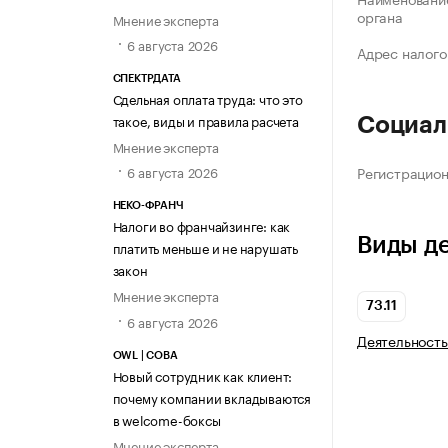
органа
Мнение эксперта
6 августа 2026
Адрес налого
СПЕКТРДАТА
Сдельная оплата труда: что это
такое, виды и правила расчета
Социал
Мнение эксперта
Регистрацио
6 августа 2026
НЕКО-ФРАНЧ
Налоги во франчайзинге: как
Виды д
платить меньше и не нарушать
закон
Мнение эксперта
73.11
6 августа 2026
Деятельность
OWL | СОВА
Новый сотрудник как клиент:
почему компании вкладываются
в welcome-боксы
Мнение эксперта