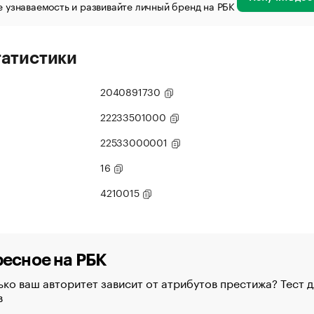
 узнаваемость и развивайте личный бренд на РБК
татистики
2040891730
22233501000
22533000001
16
4210015
есное на РБК
ко ваш авторитет зависит от атрибутов престижа? Тест д
в