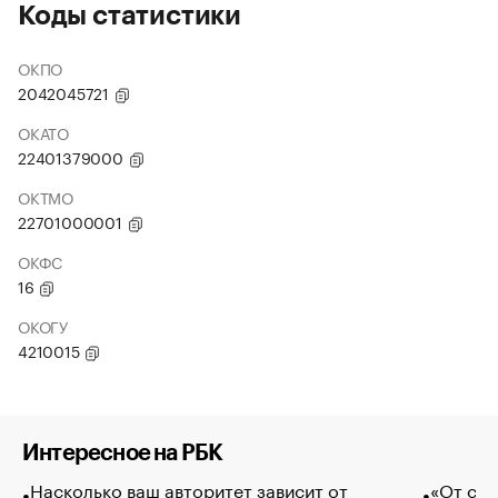
Коды статистики
ОКПО
2042045721
ОКАТО
22401379000
ОКТМО
22701000001
ОКФС
16
ОКОГУ
4210015
Интересное на РБК
Насколько ваш авторитет зависит от
«От спо