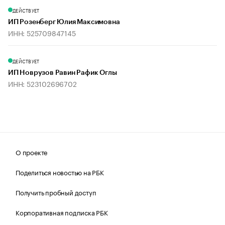
ДЕЙСТВУЕТ
ИП Розенберг Юлия Максимовна
ИНН: 525709847145
ДЕЙСТВУЕТ
ИП Новрузов Равин Рафик Оглы
ИНН: 523102696702
О проекте
Поделиться новостью на РБК
Получить пробный доступ
Корпоративная подписка РБК