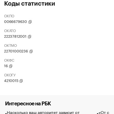
Коды статистики
ОКПО
0066679630
ОКАТО
22237812001
ОКТМО
22701000236
ОКФС
16
ОКОГУ
4210015
Интересное на РБК
Насколько ваш авторитет зависит от
«От спо