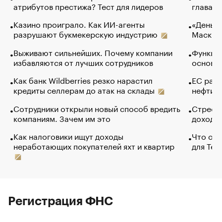
атрибутов престижа? Тест для лидеров
глава к
Казино проиграло. Как ИИ-агенты
«Деньги
разрушают букмекерскую индустрию
Маск в 
Выживают сильнейших. Почему компании
Функции
избавляются от лучших сотрудников
основ э
Как банк Wildberries резко нарастил
ЕС раз
кредиты селлерам до атак на склады
нефти —
Сотрудники открыли новый способ вредить
Стресс 
компаниям. Зачем им это
доходов
Как налоговики ищут доходы
Что обв
неработающих покупателей яхт и квартир
для Tel
Регистрация ФНС