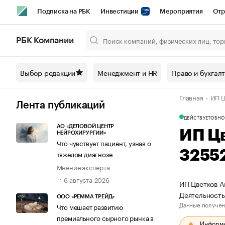
Подписка на РБК
Инвестиции
Мероприятия
Отр
Спорт
Школа управления РБК
РБК Образование
РБ
РБК Компании
Город
Стиль
Крипто
РБК Бизнес-среда
Дискусси
Выбор редакции
Менеджмент и HR
Право и бухгал
Спецпроекты СПб
Конференции СПб
Спецпроекты
Главная
ИП Ц
Технологии и медиа
Финансы
Рынок наличной валют
Лента публикаций
ДЕЙСТВУЕТ
ОБНО
АО «ДЕЛОВОЙ ЦЕНТР
ИП Ц
НЕЙРОХИРУРГИИ»
Что чувствует пациент, узнав о
3255
тяжелом диагнозе
Мнение эксперта
6 августа 2026
ИП Цветков А
Деятельность
ООО «РЕММА ТРЕЙД»
Данные получен
Что мешает развитию
премиального сырного рынка в
Информац