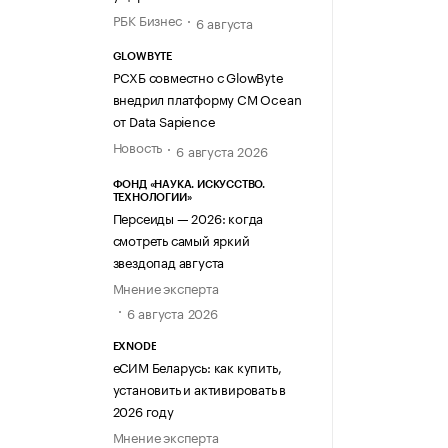
РБК Бизнес
6 августа
GLOWBYTE
РСХБ совместно с GlowByte
внедрил платформу CM Ocean
от Data Sapience
Новость
6 августа 2026
ФОНД «НАУКА. ИСКУССТВО.
ТЕХНОЛОГИИ»
Персеиды — 2026: когда
смотреть самый яркий
звездопад августа
Мнение эксперта
6 августа 2026
EXNODE
еСИМ Беларусь: как купить,
установить и активировать в
2026 году
Мнение эксперта