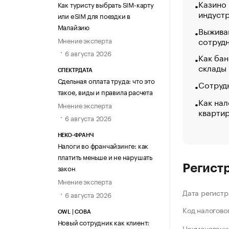
Казино
Как туристу выбрать SIM-карту
индуст
или eSIM для поездки в
Малайзию
Выжива
сотруд
Мнение эксперта
6 августа 2026
Как бан
склады
СПЕКТРДАТА
Сдельная оплата труда: что это
Сотрудн
такое, виды и правила расчета
Как нал
Мнение эксперта
кварти
6 августа 2026
НЕКО-ФРАНЧ
Налоги во франчайзинге: как
платить меньше и не нарушать
Регист
закон
Мнение эксперта
Дата регистр
6 августа 2026
Код налогово
OWL | СОВА
Новый сотрудник как клиент:
Наименование