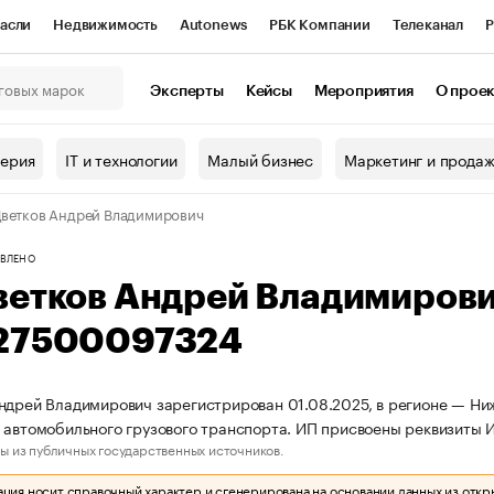
асли
Недвижимость
Autonews
РБК Компании
Телеканал
Р
К Курсы
РБК Life
Тренды
Визионеры
Национальные проекты
Эксперты
Кейсы
Мероприятия
О прое
онный клуб
Исследования
Кредитные рейтинги
Франшизы
Г
терия
IT и технологии
Малый бизнес
Маркетинг и прода
Проверка контрагентов
Политика
Экономика
Бизнес
ветков Андрей Владимирович
ы
ВЛЕНО
ветков Андрей Владимиров
27500097324
ндрей Владимирович зарегистрирован 01.08.2025, в регионе — Ниж
 автомобильного грузового транспорта. ИП присвоены реквизит
ы из публичных государственных источников.
ия носит справочный характер и сгенерирована на основании данных из откр