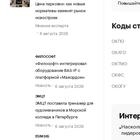
Повышайте
Цена парковки: как новые
нормативы изменят рынок
новостроек
Мнение эксперта
Коды с
6 августа 2026
ОКПО
ОКАТО
ФИЛОСОФТ
ОКТМО
«Философт» интегрировал
оборудование BAS-IP с
ОКФС
платформой «Мажордом»
Новость
ОКОГУ
6 августа 2026
ЭМЦТ
ЭМЦТ поставила тренажер для
судомехаников в Морской
Интер
колледж в Петербурге
Новость
Насколь
6 августа 2026
лидеро
ESIM365