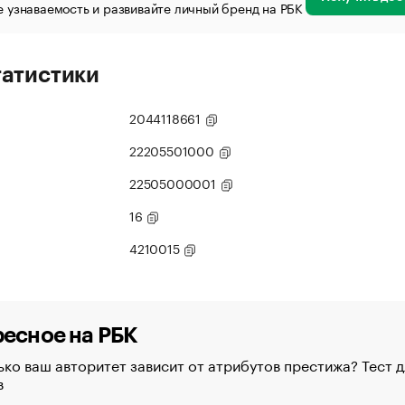
 узнаваемость и развивайте личный бренд на РБК
татистики
2044118661
22205501000
22505000001
16
4210015
есное на РБК
ко ваш авторитет зависит от атрибутов престижа? Тест д
в