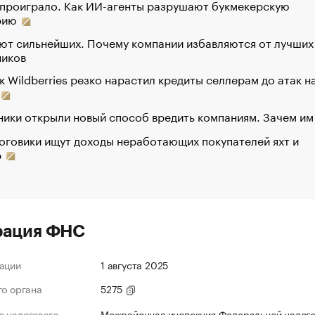
 проиграло. Как ИИ-агенты разрушают букмекерскую
рию
ют сильнейших. Почему компании избавляются от лучших
ников
к Wildberries резко нарастил кредиты селлерам до атак н
ики открыли новый способ вредить компаниям. Зачем им
оговики ищут доходы неработающих покупателей яхт и
р
рация ФНС
ации
1 августа 2025
го органа
5275
 налогового
Межрайонная инспекция Федеральной налог