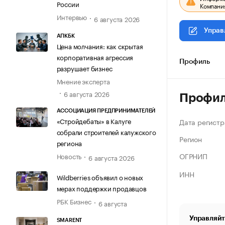
России
Компания
Интервью
6 августа 2026
Управ
АПКБК
Цена молчания: как скрытая
корпоративная агрессия
Профиль
разрушает бизнес
Мнение эксперта
6 августа 2026
Профи
АССОЦИАЦИЯ ПРЕДПРИНИМАТЕЛЕЙ
«Стройдебаты» в Калуге
Дата регистр
собрали строителей калужского
Регион
региона
ОГРНИП
Новость
6 августа 2026
ИНН
Wildberries объявил о новых
мерах поддержки продавцов
РБК Бизнес
6 августа
Управляйт
SMARENT