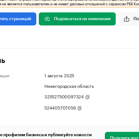
 не является пользователем и не имеет деловых отношений с сервисом РБК Ко
Подписаться на изменения
По
лять страницей
ль
ации
1 августа 2025
Нижегородская область
325527500097324
524405707056
е профилем бизнеса и публикуйте новости
Получить дос