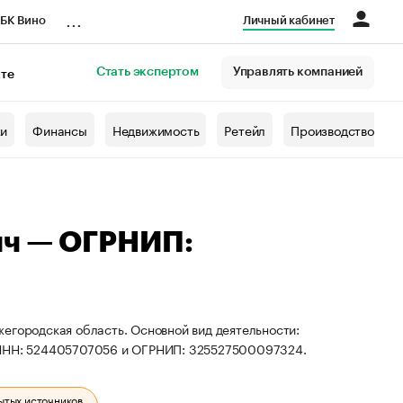
...
БК Вино
Личный кабинет
Стать экспертом
Управлять компанией
кте
азета
жи
Финансы
Недвижимость
Ретейл
Производство
ич — ОГРНИП:
егородская область. Основной вид деятельности:
ы ИНН: 524405707056 и ОГРНИП: 325527500097324.
ытых источников.