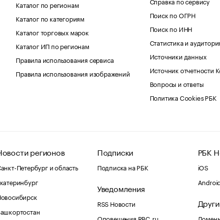
Справка по сервису
Каталог по регионам
Поиск по ОГРН
Каталог по категориям
Поиск по ИНН
Каталог торговых марок
Статистика и аудитори
Каталог ИП по регионам
Источники данных
Правила использования сервиса
Источник отчетности 
Правила использования изображений
Вопросы и ответы
Политика Cookies РБК
Новости регионов
Подписки
РБК Н
анкт-Петербург и область
Подписка на РБК
iOS
катеринбург
Androi
Уведомления
Новосибирск
Други
RSS Новости
Башкортостан
Оповещения RBC.ru
Домены