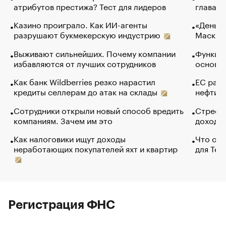
атрибутов престижа? Тест для лидеров
глава к
Казино проиграло. Как ИИ-агенты
«Деньги
разрушают букмекерскую индустрию
Маск в 
Выживают сильнейших. Почему компании
Функции
избавляются от лучших сотрудников
основ э
Как банк Wildberries резко нарастил
ЕС раз
кредиты селлерам до атак на склады
нефти —
Сотрудники открыли новый способ вредить
Стресс 
компаниям. Зачем им это
доходов
Как налоговики ищут доходы
Что обв
неработающих покупателей яхт и квартир
для Tel
Регистрация ФНС