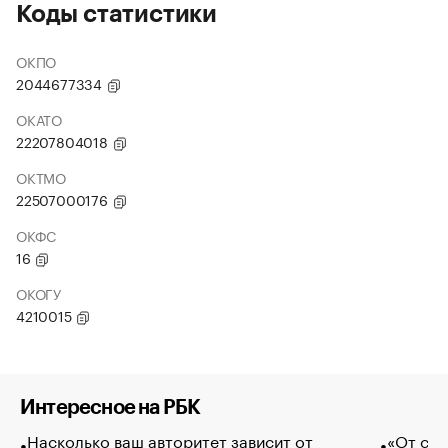
Коды статистики
ОКПО
2044677334
ОКАТО
22207804018
ОКТМО
22507000176
ОКФС
16
ОКОГУ
4210015
Интересное на РБК
Насколько ваш авторитет зависит от
«От спо