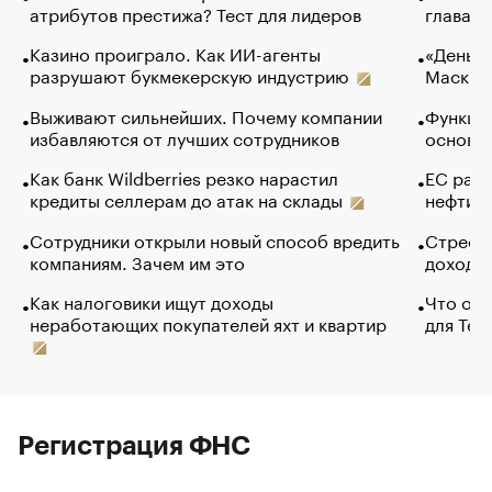
атрибутов престижа? Тест для лидеров
глава к
Казино проиграло. Как ИИ-агенты
«Деньги
разрушают букмекерскую индустрию
Маск в 
Выживают сильнейших. Почему компании
Функции
избавляются от лучших сотрудников
основ э
Как банк Wildberries резко нарастил
ЕС раз
кредиты селлерам до атак на склады
нефти —
Сотрудники открыли новый способ вредить
Стресс 
компаниям. Зачем им это
доходов
Как налоговики ищут доходы
Что обв
неработающих покупателей яхт и квартир
для Tel
Регистрация ФНС