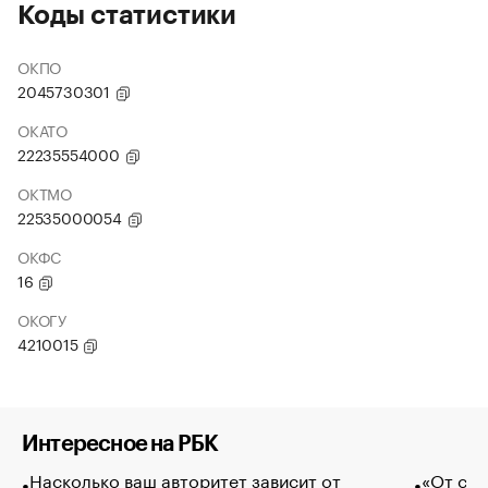
Коды статистики
ОКПО
2045730301
ОКАТО
22235554000
ОКТМО
22535000054
ОКФС
16
ОКОГУ
4210015
Интересное на РБК
Насколько ваш авторитет зависит от
«От спо