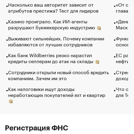
Насколько ваш авторитет зависит от
«От спо
атрибутов престижа? Тест для лидеров
глава к
Казино проиграло. Как ИИ-агенты
«Деньги
разрушают букмекерскую индустрию
Маск в 
Выживают сильнейших. Почему компании
Функции
избавляются от лучших сотрудников
основ э
Как банк Wildberries резко нарастил
ЕС раз
кредиты селлерам до атак на склады
нефти —
Сотрудники открыли новый способ вредить
Стресс 
компаниям. Зачем им это
доходов
Как налоговики ищут доходы
Что обв
неработающих покупателей яхт и квартир
для Tel
Регистрация ФНС