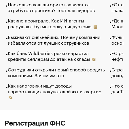
Насколько ваш авторитет зависит от
«От спо
атрибутов престижа? Тест для лидеров
глава к
Казино проиграло. Как ИИ-агенты
«Деньги
разрушают букмекерскую индустрию
Маск в 
Выживают сильнейших. Почему компании
Функции
избавляются от лучших сотрудников
основ э
Как банк Wildberries резко нарастил
ЕС раз
кредиты селлерам до атак на склады
нефти —
Сотрудники открыли новый способ вредить
Стресс 
компаниям. Зачем им это
доходов
Как налоговики ищут доходы
Что обв
неработающих покупателей яхт и квартир
для Tel
Регистрация ФНС