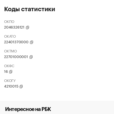
Коды статистики
ОКПО
2046326121
ОКАТО
22401370000
ОКТМО
22701000001
ОКФС
16
ОКОГУ
4210015
Интересное на РБК