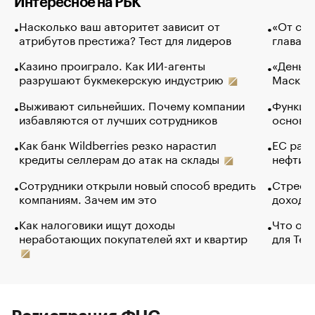
Интересное на РБК
Насколько ваш авторитет зависит от
«От спо
атрибутов престижа? Тест для лидеров
глава к
Казино проиграло. Как ИИ-агенты
«Деньги
разрушают букмекерскую индустрию
Маск в 
Выживают сильнейших. Почему компании
Функции
избавляются от лучших сотрудников
основ э
Как банк Wildberries резко нарастил
ЕС раз
кредиты селлерам до атак на склады
нефти —
Сотрудники открыли новый способ вредить
Стресс 
компаниям. Зачем им это
доходов
Как налоговики ищут доходы
Что обв
неработающих покупателей яхт и квартир
для Tel