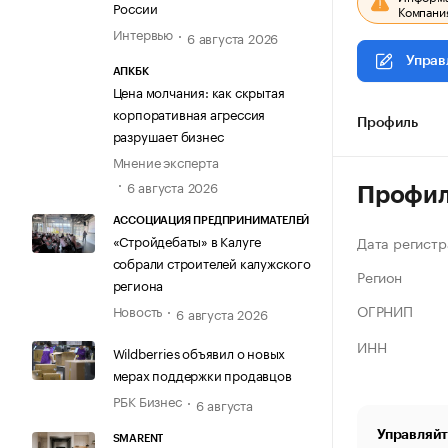
России
Компания
Интервью
6 августа 2026
Управ
АПКБК
Цена молчания: как скрытая
корпоративная агрессия
Профиль
разрушает бизнес
Мнение эксперта
6 августа 2026
Профи
АССОЦИАЦИЯ ПРЕДПРИНИМАТЕЛЕЙ
«Стройдебаты» в Калуге
Дата регистр
собрали строителей калужского
Регион
региона
ОГРНИП
Новость
6 августа 2026
ИНН
Wildberries объявил о новых
мерах поддержки продавцов
РБК Бизнес
6 августа
Управляйт
SMARENT