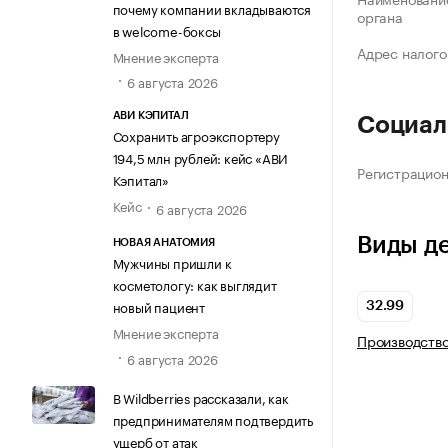
почему компании вкладываются
органа
в welcome-боксы
Адрес налого
Мнение эксперта
6 августа 2026
АВИ КЭПИТАЛ
Социал
Сохранить агроэкспортеру
194,5 млн рублей: кейс «АВИ
Регистрацио
Кэпитал»
Кейс
6 августа 2026
Виды д
НОВАЯ АНАТОМИЯ
Мужчины пришли к
косметологу: как выглядит
новый пациент
32.99
Мнение эксперта
Производство
6 августа 2026
В Wildberries рассказали, как
предпринимателям подтвердить
ущерб от атак