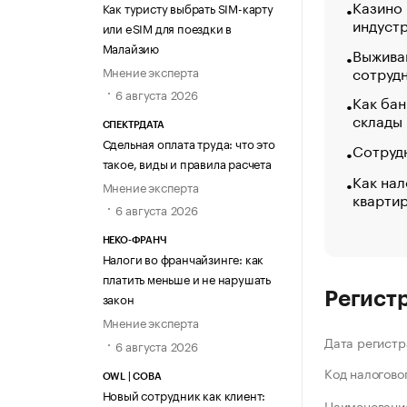
Казино
Как туристу выбрать SIM-карту
индуст
или eSIM для поездки в
Малайзию
Выжива
сотруд
Мнение эксперта
6 августа 2026
Как бан
склады
СПЕКТРДАТА
Сдельная оплата труда: что это
Сотрудн
такое, виды и правила расчета
Как нал
Мнение эксперта
кварти
6 августа 2026
НЕКО-ФРАНЧ
Налоги во франчайзинге: как
платить меньше и не нарушать
Регист
закон
Мнение эксперта
Дата регистр
6 августа 2026
Код налогово
OWL | СОВА
Новый сотрудник как клиент:
Наименование