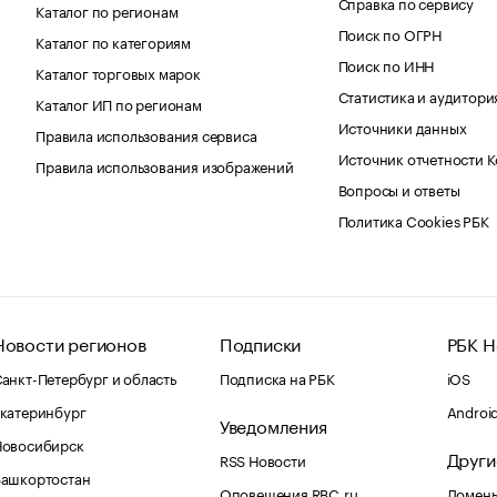
Справка по сервису
Каталог по регионам
Поиск по ОГРН
Каталог по категориям
Поиск по ИНН
Каталог торговых марок
Статистика и аудитори
Каталог ИП по регионам
Источники данных
Правила использования сервиса
Источник отчетности 
Правила использования изображений
Вопросы и ответы
Политика Cookies РБК
Новости регионов
Подписки
РБК Н
анкт-Петербург и область
Подписка на РБК
iOS
катеринбург
Androi
Уведомления
Новосибирск
Други
RSS Новости
Башкортостан
Оповещения RBC.ru
Домены