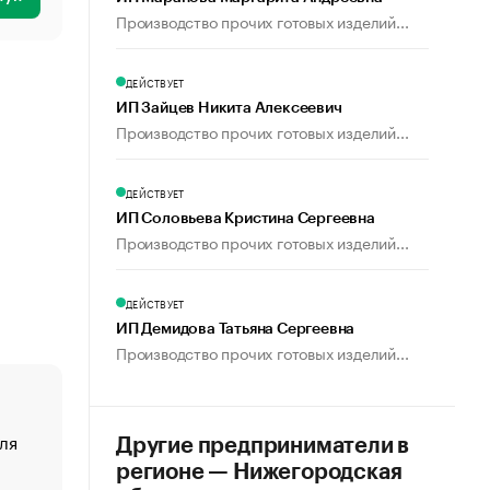
Производство прочих готовых изделий...
ДЕЙСТВУЕТ
ИП Зайцев Никита Алексеевич
Производство прочих готовых изделий...
ДЕЙСТВУЕТ
ИП Соловьева Кристина Сергеевна
Производство прочих готовых изделий...
ДЕЙСТВУЕТ
ИП Демидова Татьяна Сергеевна
Производство прочих готовых изделий...
ля
«От спорта тело стареет иначе». Как живет глава ко
Другие предприниматели в
создавшей GTA
регионе — Нижегородская