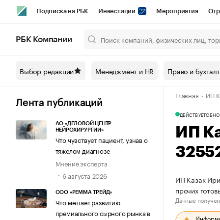
Подписка на РБК
Инвестиции
Мероприятия
Отр
Спорт
Школа управления РБК
РБК Образование
РБ
РБК Компании
Город
Стиль
Крипто
РБК Бизнес-среда
Дискусси
Выбор редакции
Менеджмент и HR
Право и бухгал
Спецпроекты СПб
Конференции СПб
Спецпроекты
Главная
ИП К
Технологии и медиа
Финансы
Рынок наличной валют
Лента публикаций
ДЕЙСТВУЕТ
ОБНО
АО «ДЕЛОВОЙ ЦЕНТР
ИП К
НЕЙРОХИРУРГИИ»
Что чувствует пациент, узнав о
3255
тяжелом диагнозе
Мнение эксперта
6 августа 2026
ИП Казак Ири
прочих готов
ООО «РЕММА ТРЕЙД»
Данные получен
Что мешает развитию
премиального сырного рынка в
Информац