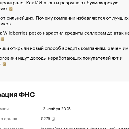
 проиграло. Как ИИ-агенты разрушают букмекерскую
рию
ют сильнейших. Почему компании избавляются от лучших
ников
к Wildberries резко нарастил кредиты селлерам до атак н
ики открыли новый способ вредить компаниям. Зачем им
оговики ищут доходы неработающих покупателей яхт и
р
рация ФНС
ации
13 ноября 2025
го органа
5275
 налогового
Межрайонная инспекция Федеральной налог