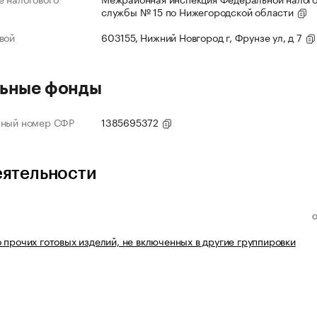
службы № 15 по Нижегородской области
вой
603155, Нижний Новгород г, Фрунзе ул, д 7
ьные фонды
нный номер СФР
1385695372
еятельности
 прочих готовых изделий, не включенных в другие группировки