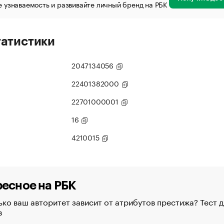
 узнаваемость и развивайте личный бренд на РБК
татистики
2047134056
22401382000
22701000001
16
4210015
есное на РБК
ко ваш авторитет зависит от атрибутов престижа? Тест д
в