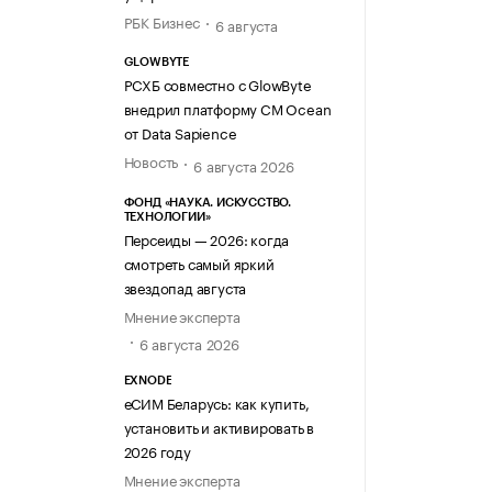
РБК Бизнес
6 августа
GLOWBYTE
РСХБ совместно с GlowByte
внедрил платформу CM Ocean
от Data Sapience
Новость
6 августа 2026
ФОНД «НАУКА. ИСКУССТВО.
ТЕХНОЛОГИИ»
Персеиды — 2026: когда
смотреть самый яркий
звездопад августа
Мнение эксперта
6 августа 2026
EXNODE
еСИМ Беларусь: как купить,
установить и активировать в
2026 году
Мнение эксперта