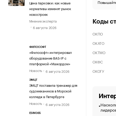
Повышайте
Цена парковки: как новые
нормативы изменят рынок
новостроек
Мнение эксперта
Коды с
6 августа 2026
ОКПО
ОКАТО
ФИЛОСОФТ
ОКТМО
«Философт» интегрировал
оборудование BAS-IP с
ОКФС
платформой «Мажордом»
Новость
ОКОГУ
6 августа 2026
ЭМЦТ
ЭМЦТ поставила тренажер для
судомехаников в Морской
Интер
колледж в Петербурге
Новость
Насколь
6 августа 2026
лидеро
ESIM365