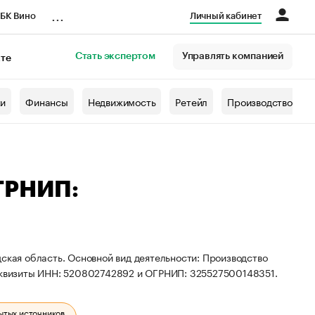
...
БК Вино
Личный кабинет
Стать экспертом
Управлять компанией
кте
азета
жи
Финансы
Недвижимость
Ретейл
Производство
ОГРНИП:
ская область. Основной вид деятельности: Производство
реквизиты ИНН: 520802742892 и ОГРНИП: 325527500148351.
ытых источников.