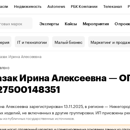
асли
Недвижимость
Autonews
РБК Компании
Телеканал
Р
К Курсы
РБК Life
Тренды
Визионеры
Национальные проекты
Эксперты
Кейсы
Мероприятия
О прое
онный клуб
Исследования
Кредитные рейтинги
Франшизы
Г
терия
IT и технологии
Малый бизнес
Маркетинг и прода
Проверка контрагентов
Политика
Экономика
Бизнес
азак Ирина Алексеевна
ы
ВЛЕНО
азак Ирина Алексеевна — 
27500148351
на Алексеевна зарегистрирован 13.11.2025, в регионе — Нижегород
ых изделий, не включенных в другие группировки. ИП присвоены 
ы из публичных государственных источников.
ия носит справочный характер и сгенерирована на основании данных из откр