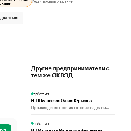
Редактировать описание
мпании.
делиться
Другие предприниматели с
тем же ОКВЭД
ДЕЙСТВУЕТ
ИП Шиловская Олеся Юрьевна
Производство прочих готовых изделий...
ДЕЙСТВУЕТ
туп
ИП Маранова Маргарита Андреевна