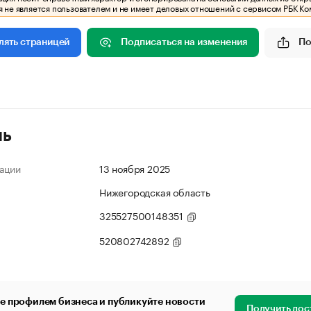
 не является пользователем и не имеет деловых отношений с сервисом РБК Ко
Подписаться на изменения
По
лять страницей
ль
ации
13 ноября 2025
Нижегородская область
325527500148351
520802742892
е профилем бизнеса и публикуйте новости
Получить дос