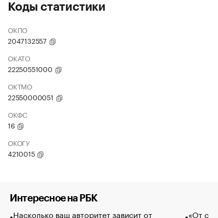
Коды статистики
ОКПО
2047132557
ОКАТО
22250551000
ОКТМО
22550000051
ОКФС
16
ОКОГУ
4210015
Интересное на РБК
Насколько ваш авторитет зависит от
«От спо