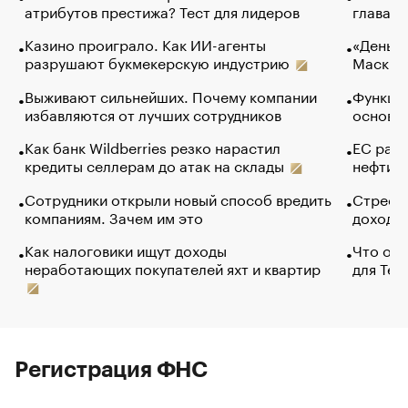
атрибутов престижа? Тест для лидеров
глава к
Казино проиграло. Как ИИ-агенты
«Деньги
разрушают букмекерскую индустрию
Маск в 
Выживают сильнейших. Почему компании
Функции
избавляются от лучших сотрудников
основ э
Как банк Wildberries резко нарастил
ЕС раз
кредиты селлерам до атак на склады
нефти —
Сотрудники открыли новый способ вредить
Стресс 
компаниям. Зачем им это
доходов
Как налоговики ищут доходы
Что обв
неработающих покупателей яхт и квартир
для Tel
Регистрация ФНС