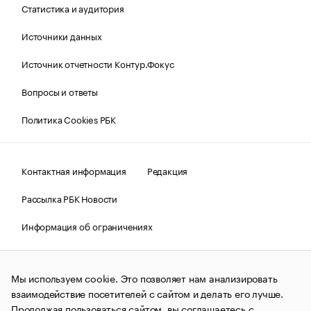
Статистика и аудитория
Источники данных
Источник отчетности Контур.Фокус
Вопросы и ответы
Политика Cookies РБК
Контактная информация
Редакция
Рассылка РБК Новости
Информация об ограничениях
Правовая информация
О соблюдении авторских прав
Мы используем cookie. Это позволяет нам анализировать
© АО «РОСБИЗНЕСКОНСАЛТИНГ»,
1995–2026.
Сообщения
и материалы информационного агентства «РБК»
взаимодействие посетителей с сайтом и делать его лучше.
(зарегистрировано Федеральной службой по надзору в сфере
Продолжая пользоваться сайтом, вы соглашаетесь с