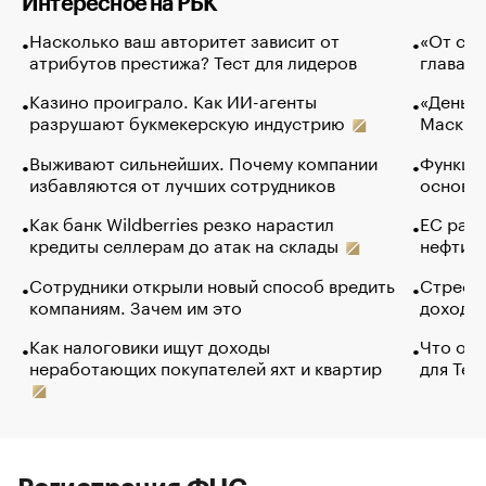
Интересное на РБК
Насколько ваш авторитет зависит от
«От спо
атрибутов престижа? Тест для лидеров
глава к
Казино проиграло. Как ИИ-агенты
«Деньги
разрушают букмекерскую индустрию
Маск в 
Выживают сильнейших. Почему компании
Функции
избавляются от лучших сотрудников
основ э
Как банк Wildberries резко нарастил
ЕС раз
кредиты селлерам до атак на склады
нефти —
Сотрудники открыли новый способ вредить
Стресс 
компаниям. Зачем им это
доходов
Как налоговики ищут доходы
Что обв
неработающих покупателей яхт и квартир
для Tel