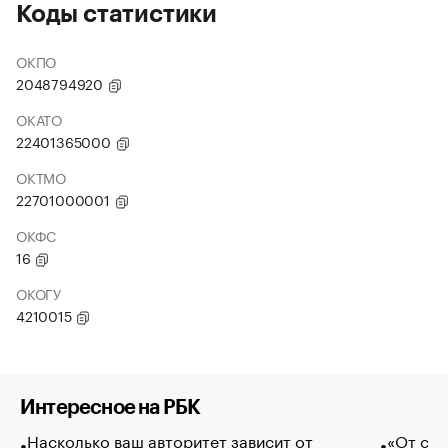
Коды статистики
ОКПО
2048794920
ОКАТО
22401365000
ОКТМО
22701000001
ОКФС
16
ОКОГУ
4210015
Интересное на РБК
Насколько ваш авторитет зависит от
«От спо