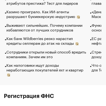
атрибутов престижа? Тест для лидеров
глава к
Казино проиграло. Как ИИ-агенты
«Деньги
разрушают букмекерскую индустрию
Маск в 
Выживают сильнейших. Почему компании
Функции
избавляются от лучших сотрудников
основ э
Как банк Wildberries резко нарастил
ЕС раз
кредиты селлерам до атак на склады
нефти —
Сотрудники открыли новый способ вредить
Стресс 
компаниям. Зачем им это
доходов
Как налоговики ищут доходы
Что обв
неработающих покупателей яхт и квартир
для Tel
Регистрация ФНС