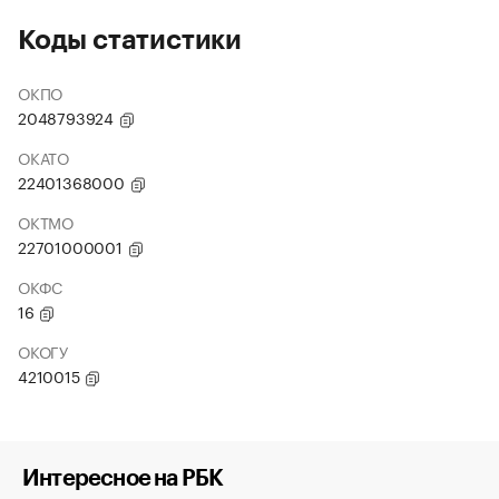
Коды статистики
ОКПО
2048793924
ОКАТО
22401368000
ОКТМО
22701000001
ОКФС
16
ОКОГУ
4210015
Интересное на РБК