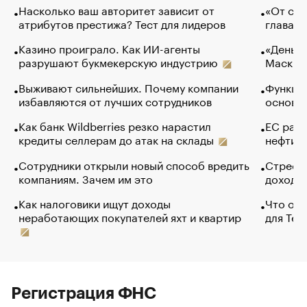
Насколько ваш авторитет зависит от
«От спо
атрибутов престижа? Тест для лидеров
глава к
Казино проиграло. Как ИИ-агенты
«Деньги
разрушают букмекерскую индустрию
Маск в 
Выживают сильнейших. Почему компании
Функции
избавляются от лучших сотрудников
основ э
Как банк Wildberries резко нарастил
ЕС раз
кредиты селлерам до атак на склады
нефти —
Сотрудники открыли новый способ вредить
Стресс 
компаниям. Зачем им это
доходов
Как налоговики ищут доходы
Что обв
неработающих покупателей яхт и квартир
для Tel
Регистрация ФНС