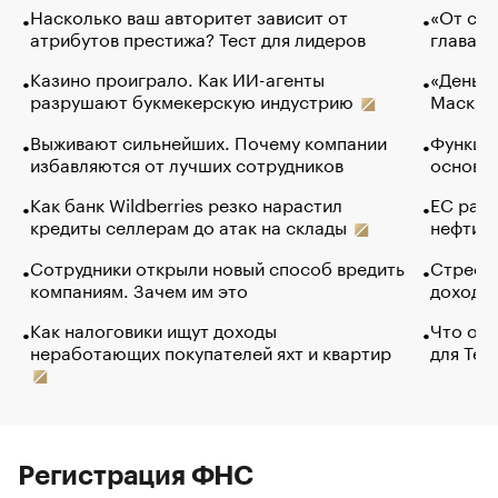
Насколько ваш авторитет зависит от
«От спо
атрибутов престижа? Тест для лидеров
глава к
Казино проиграло. Как ИИ-агенты
«Деньги
разрушают букмекерскую индустрию
Маск в 
Выживают сильнейших. Почему компании
Функции
избавляются от лучших сотрудников
основ э
Как банк Wildberries резко нарастил
ЕС раз
кредиты селлерам до атак на склады
нефти —
Сотрудники открыли новый способ вредить
Стресс 
компаниям. Зачем им это
доходов
Как налоговики ищут доходы
Что обв
неработающих покупателей яхт и квартир
для Tel
Регистрация ФНС