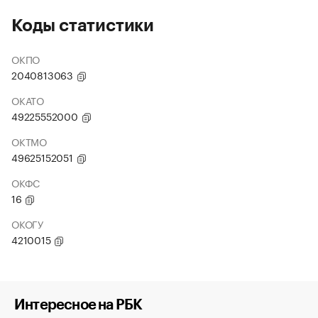
Коды статистики
ОКПО
2040813063
ОКАТО
49225552000
ОКТМО
49625152051
ОКФС
16
ОКОГУ
4210015
Интересное на РБК