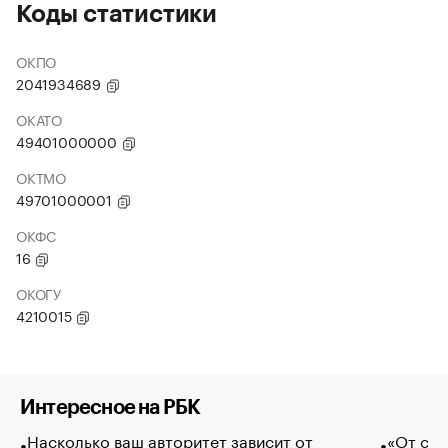
Коды статистики
ОКПО
2041934689
ОКАТО
49401000000
ОКТМО
49701000001
ОКФС
16
ОКОГУ
4210015
Интересное на РБК
Насколько ваш авторитет зависит от
«От спо