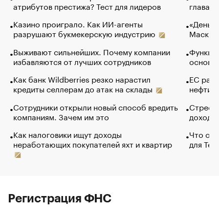
атрибутов престижа? Тест для лидеров
глава к
Казино проиграло. Как ИИ-агенты
«Деньги
разрушают букмекерскую индустрию
Маск в 
Выживают сильнейших. Почему компании
Функции
избавляются от лучших сотрудников
основ э
Как банк Wildberries резко нарастил
ЕС раз
кредиты селлерам до атак на склады
нефти —
Сотрудники открыли новый способ вредить
Стресс 
компаниям. Зачем им это
доходов
Как налоговики ищут доходы
Что обв
неработающих покупателей яхт и квартир
для Tel
Регистрация ФНС