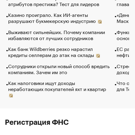
атрибутов престижа? Тест для лидеров
глава к
Казино проиграло. Как ИИ-агенты
«Деньги
разрушают букмекерскую индустрию
Маск в 
Выживают сильнейших. Почему компании
Функции
избавляются от лучших сотрудников
основ э
Как банк Wildberries резко нарастил
ЕС раз
кредиты селлерам до атак на склады
нефти —
Сотрудники открыли новый способ вредить
Стресс 
компаниям. Зачем им это
доходов
Как налоговики ищут доходы
Что обв
неработающих покупателей яхт и квартир
для Tel
Регистрация ФНС