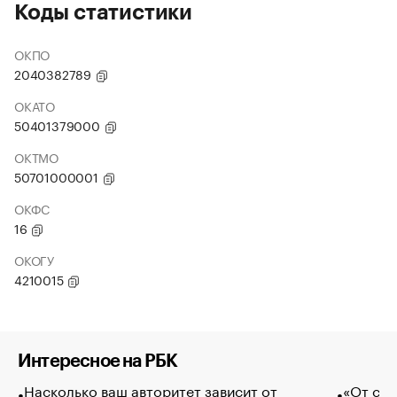
Коды статистики
ОКПО
2040382789
ОКАТО
50401379000
ОКТМО
50701000001
ОКФС
16
ОКОГУ
4210015
Интересное на РБК
Насколько ваш авторитет зависит от
«От спо