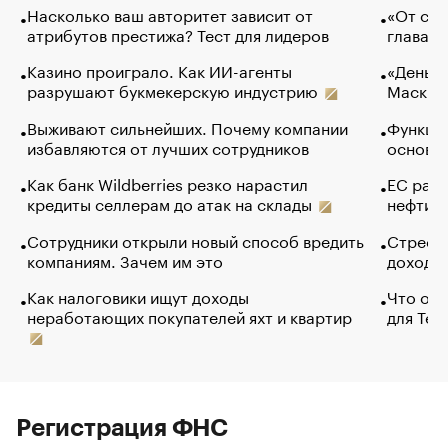
Насколько ваш авторитет зависит от
«От спо
атрибутов престижа? Тест для лидеров
глава к
Казино проиграло. Как ИИ-агенты
«Деньги
разрушают букмекерскую индустрию
Маск в 
Выживают сильнейших. Почему компании
Функции
избавляются от лучших сотрудников
основ э
Как банк Wildberries резко нарастил
ЕС раз
кредиты селлерам до атак на склады
нефти —
Сотрудники открыли новый способ вредить
Стресс 
компаниям. Зачем им это
доходов
Как налоговики ищут доходы
Что обв
неработающих покупателей яхт и квартир
для Tel
Регистрация ФНС