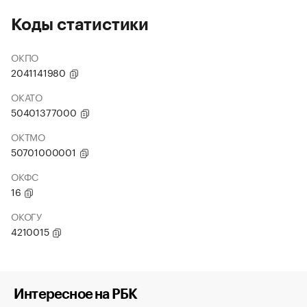
Коды статистики
ОКПО
2041141980
ОКАТО
50401377000
ОКТМО
50701000001
ОКФС
16
ОКОГУ
4210015
Интересное на РБК