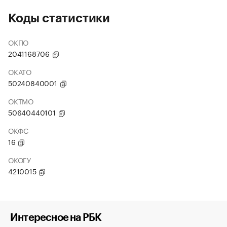
Коды статистики
ОКПО
2041168706
ОКАТО
50240840001
ОКТМО
50640440101
ОКФС
16
ОКОГУ
4210015
Интересное на РБК