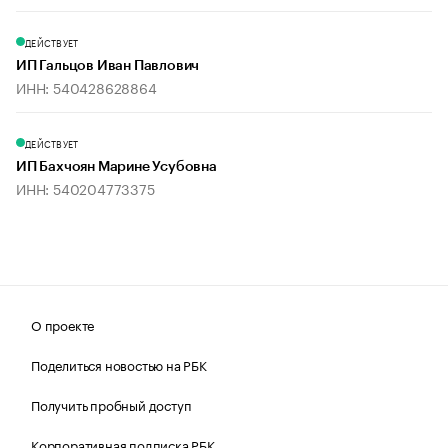
ДЕЙСТВУЕТ
ИП Гальцов Иван Павлович
ИНН: 540428628864
ДЕЙСТВУЕТ
ИП Бахчоян Марине Усубовна
ИНН: 540204773375
О проекте
Поделиться новостью на РБК
Получить пробный доступ
Корпоративная подписка РБК