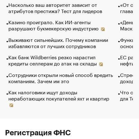
Насколько ваш авторитет зависит от
«От спо
атрибутов престижа? Тест для лидеров
глава к
Казино проиграло. Как ИИ-агенты
«Деньги
разрушают букмекерскую индустрию
Маск в 
Выживают сильнейших. Почему компании
Функции
избавляются от лучших сотрудников
основ э
Как банк Wildberries резко нарастил
ЕС раз
кредиты селлерам до атак на склады
нефти —
Сотрудники открыли новый способ вредить
Стресс 
компаниям. Зачем им это
доходов
Как налоговики ищут доходы
Что обв
неработающих покупателей яхт и квартир
для Tel
Регистрация ФНС