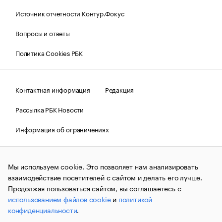
Источник отчетности Контур.Фокус
Вопросы и ответы
Политика Cookies РБК
Контактная информация
Редакция
Рассылка РБК Новости
Информация об ограничениях
Правовая информация
О соблюдении авторских прав
Мы используем cookie. Это позволяет нам анализировать
© АО «РОСБИЗНЕСКОНСАЛТИНГ»,
1995–2026.
Сообщения
и материалы информационного агентства «РБК»
взаимодействие посетителей с сайтом и делать его лучше.
(зарегистрировано Федеральной службой по надзору в сфере
Продолжая пользоваться сайтом, вы соглашаетесь с
связи, информационных технологий и массовых
использованием файлов cookie
и
политикой
коммуникаций (Роскомнадзор) 09.12.2015 за номером ИА
№ФС77-63848) сопровождаются пометкой «РБК». Отдельные
конфиденциальности
.
публикации могут содержать информацию,