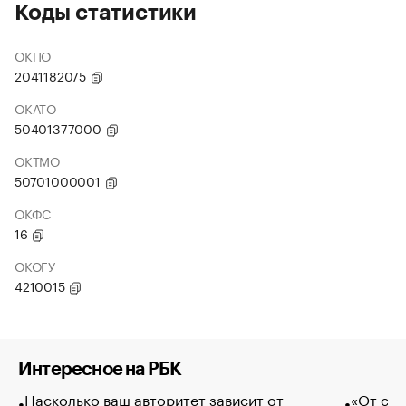
Коды статистики
ОКПО
2041182075
ОКАТО
50401377000
ОКТМО
50701000001
ОКФС
16
ОКОГУ
4210015
Интересное на РБК
Насколько ваш авторитет зависит от
«От спо