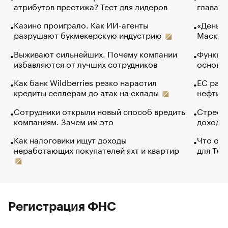
атрибутов престижа? Тест для лидеров
глава к
Казино проиграло. Как ИИ-агенты
«Деньги
разрушают букмекерскую индустрию
Маск в 
Выживают сильнейших. Почему компании
Функции
избавляются от лучших сотрудников
основ э
Как банк Wildberries резко нарастил
ЕС раз
кредиты селлерам до атак на склады
нефти —
Сотрудники открыли новый способ вредить
Стресс 
компаниям. Зачем им это
доходов
Как налоговики ищут доходы
Что обв
неработающих покупателей яхт и квартир
для Tel
Регистрация ФНС