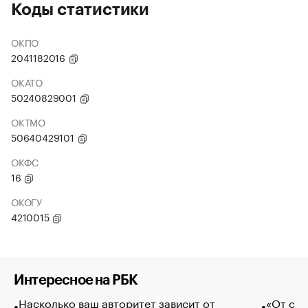
Коды статистики
ОКПО
2041182016
ОКАТО
50240829001
ОКТМО
50640429101
ОКФС
16
ОКОГУ
4210015
Интересное на РБК
Насколько ваш авторитет зависит от
«От спо