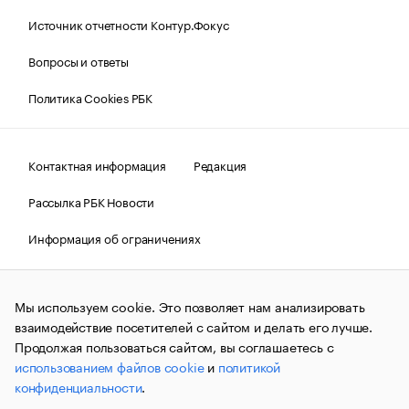
Источник отчетности Контур.Фокус
Вопросы и ответы
Политика Cookies РБК
Контактная информация
Редакция
Рассылка РБК Новости
Информация об ограничениях
Правовая информация
О соблюдении авторских прав
Мы используем cookie. Это позволяет нам анализировать
© АО «РОСБИЗНЕСКОНСАЛТИНГ»,
1995–2026.
Сообщения
и материалы информационного агентства «РБК»
взаимодействие посетителей с сайтом и делать его лучше.
(зарегистрировано Федеральной службой по надзору в сфере
Продолжая пользоваться сайтом, вы соглашаетесь с
связи, информационных технологий и массовых
использованием файлов cookie
и
политикой
коммуникаций (Роскомнадзор) 09.12.2015 за номером ИА
№ФС77-63848) сопровождаются пометкой «РБК». Отдельные
конфиденциальности
.
публикации могут содержать информацию,