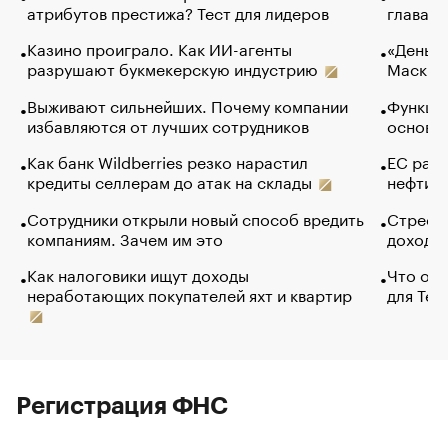
атрибутов престижа? Тест для лидеров
глава к
Казино проиграло. Как ИИ-агенты
«Деньги
разрушают букмекерскую индустрию
Маск в 
Выживают сильнейших. Почему компании
Функции
избавляются от лучших сотрудников
основ э
Как банк Wildberries резко нарастил
ЕС раз
кредиты селлерам до атак на склады
нефти —
Сотрудники открыли новый способ вредить
Стресс 
компаниям. Зачем им это
доходов
Как налоговики ищут доходы
Что обв
неработающих покупателей яхт и квартир
для Tel
Регистрация ФНС