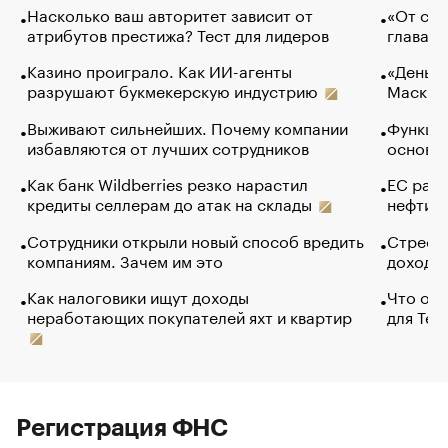
Насколько ваш авторитет зависит от
«От спо
атрибутов престижа? Тест для лидеров
глава к
Казино проиграло. Как ИИ-агенты
«Деньги
разрушают букмекерскую индустрию
Маск в 
Выживают сильнейших. Почему компании
Функции
избавляются от лучших сотрудников
основ э
Как банк Wildberries резко нарастил
ЕС раз
кредиты селлерам до атак на склады
нефти —
Сотрудники открыли новый способ вредить
Стресс 
компаниям. Зачем им это
доходов
Как налоговики ищут доходы
Что обв
неработающих покупателей яхт и квартир
для Tel
Регистрация ФНС