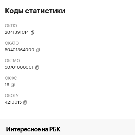
Коды статистики
ОКПО
2041391014
ОКАТО
50401364000
ОКТМО
50701000001
ОКФС
16
ОКОГУ
4210015
Интересное на РБК