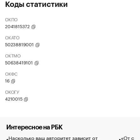
Коды статистики
ОКПО
2041815372
ОКАТО
50238819001
ОКТМО
50638419101
ОКФС
16
ОКОГУ
4210015
Интересное на РБК
Насколько ваш авторитет зависит от
«От спо