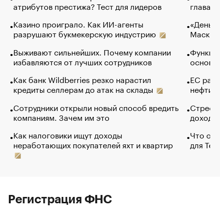
атрибутов престижа? Тест для лидеров
глава к
Казино проиграло. Как ИИ-агенты
«Деньги
разрушают букмекерскую индустрию
Маск в 
Выживают сильнейших. Почему компании
Функции
избавляются от лучших сотрудников
основ э
Как банк Wildberries резко нарастил
ЕС раз
кредиты селлерам до атак на склады
нефти —
Сотрудники открыли новый способ вредить
Стресс 
компаниям. Зачем им это
доходов
Как налоговики ищут доходы
Что обв
неработающих покупателей яхт и квартир
для Tel
Регистрация ФНС