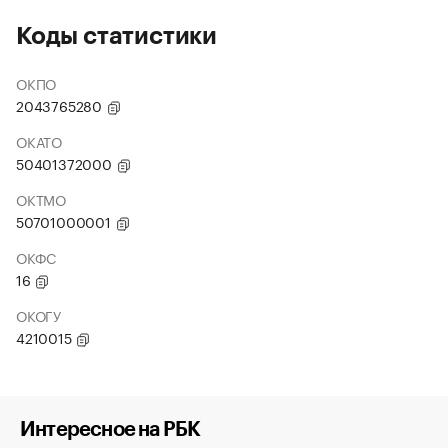
Коды статистики
ОКПО
2043765280
ОКАТО
50401372000
ОКТМО
50701000001
ОКФС
16
ОКОГУ
4210015
Интересное на РБК