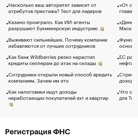
Насколько ваш авторитет зависит от
«От спо
атрибутов престижа? Тест для лидеров
глава к
Казино проиграло. Как ИИ-агенты
«Деньги
разрушают букмекерскую индустрию
Маск в 
Выживают сильнейших. Почему компании
Функции
избавляются от лучших сотрудников
основ э
Как банк Wildberries резко нарастил
ЕС раз
кредиты селлерам до атак на склады
нефти —
Сотрудники открыли новый способ вредить
Стресс 
компаниям. Зачем им это
доходов
Как налоговики ищут доходы
Что обв
неработающих покупателей яхт и квартир
для Tel
Регистрация ФНС