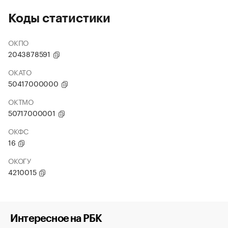
Коды статистики
ОКПО
2043878591
ОКАТО
50417000000
ОКТМО
50717000001
ОКФС
16
ОКОГУ
4210015
Интересное на РБК