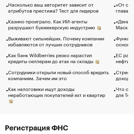
Насколько ваш авторитет зависит от
«От спо
атрибутов престижа? Тест для лидеров
глава к
Казино проиграло. Как ИИ-агенты
«Деньги
разрушают букмекерскую индустрию
Маск в 
Выживают сильнейших. Почему компании
Функции
избавляются от лучших сотрудников
основ э
Как банк Wildberries резко нарастил
ЕС раз
кредиты селлерам до атак на склады
нефти —
Сотрудники открыли новый способ вредить
Стресс 
компаниям. Зачем им это
доходов
Как налоговики ищут доходы
Что обв
неработающих покупателей яхт и квартир
для Tel
Регистрация ФНС