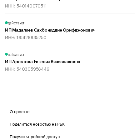
ИНН: 540140070511
ДЕЙСТВУЕТ
ИП Мадалиев Сахбониддин Орифджонович
ИНН: 165128835250
ДЕЙСТВУЕТ
ИП Арестова Евгения Вячеславовна
ИНН: 540305958446
О проекте
Поделиться новостью на РБК
Получить пробный доступ