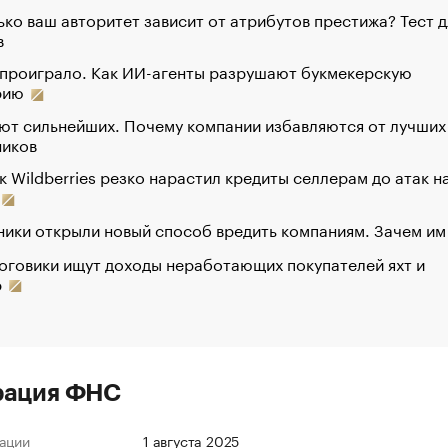
ко ваш авторитет зависит от атрибутов престижа? Тест д
в
 проиграло. Как ИИ-агенты разрушают букмекерскую
рию
ют сильнейших. Почему компании избавляются от лучших
ников
к Wildberries резко нарастил кредиты селлерам до атак н
ики открыли новый способ вредить компаниям. Зачем им
оговики ищут доходы неработающих покупателей яхт и
р
рация ФНС
ации
1 августа 2025