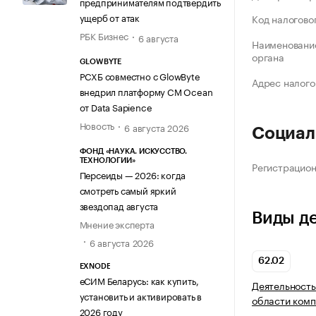
предпринимателям подтвердить
ущерб от атак
Код налогово
РБК Бизнес
6 августа
Наименование
органа
GLOWBYTE
РСХБ совместно с GlowByte
Адрес налого
внедрил платформу CM Ocean
от Data Sapience
Новость
6 августа 2026
Социал
ФОНД «НАУКА. ИСКУССТВО.
ТЕХНОЛОГИИ»
Регистрацио
Персеиды — 2026: когда
смотреть самый яркий
звездопад августа
Виды д
Мнение эксперта
6 августа 2026
62.02
EXNODE
еСИМ Беларусь: как купить,
Деятельность
установить и активировать в
области комп
2026 году