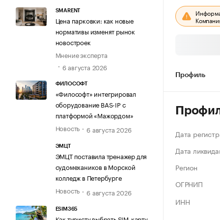
SMARENT
Информац
Цена парковки: как новые
Компания
нормативы изменят рынок
новостроек
Мнение эксперта
6 августа 2026
Профиль
ФИЛОСОФТ
«Философт» интегрировал
оборудование BAS-IP с
Профи
платформой «Мажордом»
Новость
6 августа 2026
Дата регистр
ЭМЦТ
Дата ликвида
ЭМЦТ поставила тренажер для
Регион
судомехаников в Морской
колледж в Петербурге
ОГРНИП
Новость
6 августа 2026
ИНН
ESIM365
Как туристу выбрать SIM-карту