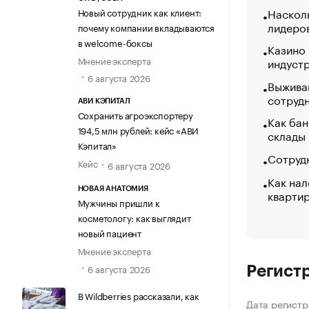
Насколь
Новый сотрудник как клиент:
лидеро
почему компании вкладываются
в welcome-боксы
Казино
Мнение эксперта
индуст
6 августа 2026
Выжива
сотруд
АВИ КЭПИТАЛ
Сохранить агроэкспортеру
Как бан
194,5 млн рублей: кейс «АВИ
склады
Кэпитал»
Сотрудн
Кейс
6 августа 2026
Как нал
НОВАЯ АНАТОМИЯ
кварти
Мужчины пришли к
косметологу: как выглядит
новый пациент
Мнение эксперта
6 августа 2026
Регист
В Wildberries рассказали, как
Дата регистр