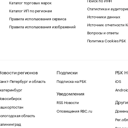
Поиск по ИНН
Каталог торговых марок
Статистика и аудитори
Каталог ИП по регионам
Источники данных
Правила использования сервиса
Источник отчетности 
Правила использования изображений
Вопросы и ответы
Политика Cookies РБК
Новости регионов
Подписки
РБК Н
анкт-Петербург и область
Подписка на РБК
iOS
катеринбург
Androi
Уведомления
Новосибирск
Други
RSS Новости
Башкортостан
Оповещения RBC.ru
Домены
ологодская область
Рег.об
Калининград
Рег.ре