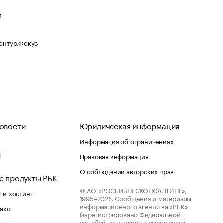
я
Контур.Фокус
овости
Юридическая информация
Информация об ограничениях
d
Правовая информация
О соблюдении авторских прав
е продукты РБК
© АО «РОСБИЗНЕСКОНСАЛТИНГ»,
 и хостинг
1995–2026.
Сообщения и материалы
информационного агентства «РБК»
лако
(зарегистрировано Федеральной
службой по надзору в сфере связи,
шения