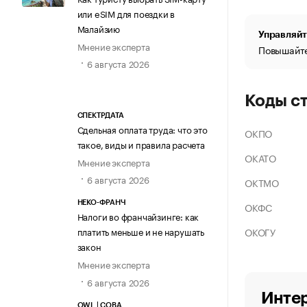
или eSIM для поездки в
Малайзию
Управляйт
Мнение эксперта
Повышайте
6 августа 2026
Коды с
СПЕКТРДАТА
Сдельная оплата труда: что это
ОКПО
такое, виды и правила расчета
ОКАТО
Мнение эксперта
6 августа 2026
ОКТМО
НЕКО-ФРАНЧ
ОКФС
Налоги во франчайзинге: как
ОКОГУ
платить меньше и не нарушать
закон
Мнение эксперта
6 августа 2026
Интер
OWL | СОВА