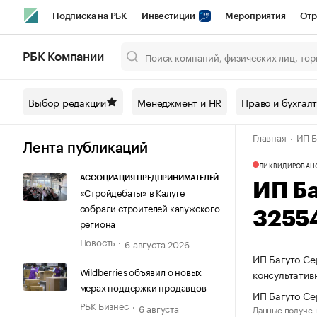
Подписка на РБК
Инвестиции
Мероприятия
Отр
Спорт
Школа управления РБК
РБК Образование
РБ
РБК Компании
Город
Стиль
Крипто
РБК Бизнес-среда
Дискусси
Выбор редакции
Менеджмент и HR
Право и бухгал
Спецпроекты СПб
Конференции СПб
Спецпроекты
Главная
ИП Б
Технологии и медиа
Финансы
Рынок наличной валют
Лента публикаций
ЛИКВИДИРОВАН
АССОЦИАЦИЯ ПРЕДПРИНИМАТЕЛЕЙ
ИП Б
«Стройдебаты» в Калуге
собрали строителей калужского
3255
региона
Новость
6 августа 2026
ИП Багуто Се
Wildberries объявил о новых
консультатив
мерах поддержки продавцов
ИП Багуто Се
РБК Бизнес
6 августа
Данные получен