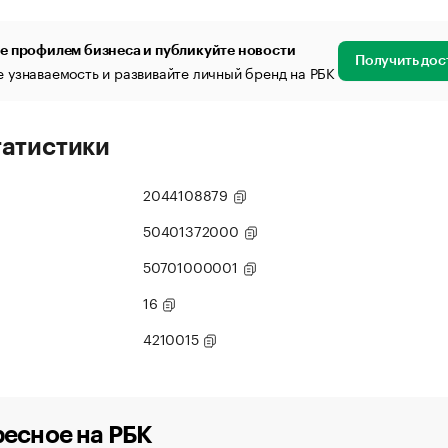
е профилем бизнеса и публикуйте новости
Получить дос
 узнаваемость и развивайте личный бренд на РБК
татистики
2044108879
50401372000
50701000001
16
4210015
есное на РБК