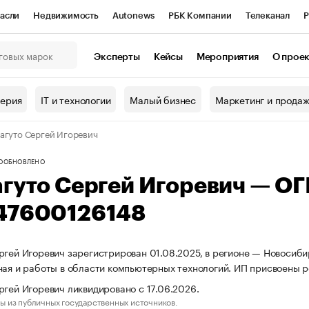
асли
Недвижимость
Autonews
РБК Компании
Телеканал
Р
К Курсы
РБК Life
Тренды
Визионеры
Национальные проекты
Эксперты
Кейсы
Мероприятия
О прое
онный клуб
Исследования
Кредитные рейтинги
Франшизы
Г
терия
IT и технологии
Малый бизнес
Маркетинг и прода
Проверка контрагентов
Политика
Экономика
Бизнес
агуто Сергей Игоревич
ы
О
ОБНОВЛЕНО
агуто Сергей Игоревич — О
47600126148
ргей Игоревич зарегистрирован 01.08.2025, в регионе — Новосиби
ная и работы в области компьютерных технологий. ИП присвоены
ргей Игоревич ликвидировано с 17.06.2026.
ы из публичных государственных источников.