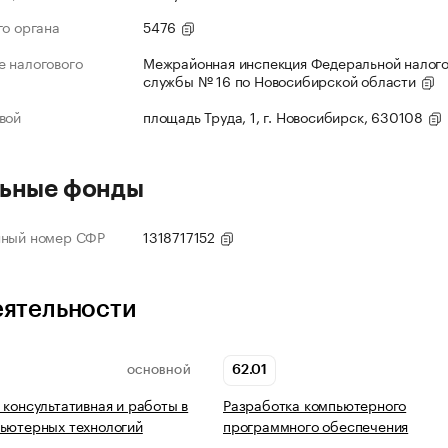
го органа
5476
 налогового
Межрайонная инспекция Федеральной налог
службы № 16 по Новосибирской области
вой
площадь Труда, 1, г. Новосибирск, 630108
ьные фонды
нный номер СФР
1318717152
еятельности
62.01
ОСНОВНОЙ
 консультативная и работы в
Разработка компьютерного
ьютерных технологий
программного обеспечения