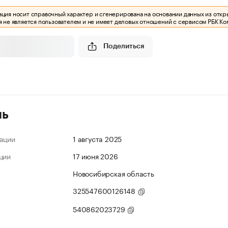
ия носит справочный характер и сгенерирована на основании данных из откр
 не является пользователем и не имеет деловых отношений с сервисом РБК Ко
Поделиться
ль
ации
1 августа 2025
ции
17 июня 2026
Новосибирская область
325547600126148
540862023729