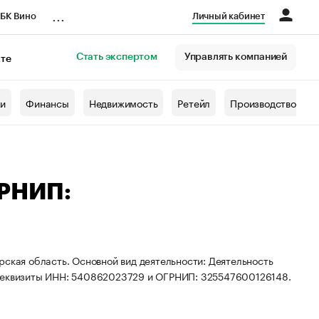
...
БК Вино
Личный кабинет
Стать экспертом
Управлять компанией
кте
азета
жи
Финансы
Недвижимость
Ретейл
Производство
ГРНИП:
рская область. Основной вид деятельности: Деятельность
 реквизиты ИНН: 540862023729 и ОГРНИП: 325547600126148.