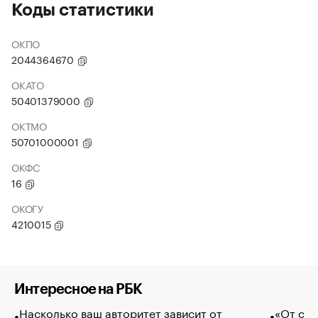
Коды статистики
ОКПО
2044364670
ОКАТО
50401379000
ОКТМО
50701000001
ОКФС
16
ОКОГУ
4210015
Интересное на РБК
Насколько ваш авторитет зависит от
«От спо