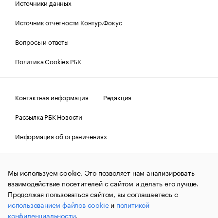
Источники данных
Источник отчетности Контур.Фокус
Вопросы и ответы
Политика Cookies РБК
Контактная информация
Редакция
Рассылка РБК Новости
Информация об ограничениях
Правовая информация
О соблюдении авторских прав
Мы используем cookie. Это позволяет нам анализировать
© АО «РОСБИЗНЕСКОНСАЛТИНГ»,
1995–2026.
Сообщения
и материалы информационного агентства «РБК»
взаимодействие посетителей с сайтом и делать его лучше.
(зарегистрировано Федеральной службой по надзору в сфере
Продолжая пользоваться сайтом, вы соглашаетесь с
связи, информационных технологий и массовых
использованием файлов cookie
и
политикой
коммуникаций (Роскомнадзор) 09.12.2015 за номером ИА
№ФС77-63848) сопровождаются пометкой «РБК». Отдельные
конфиденциальности
.