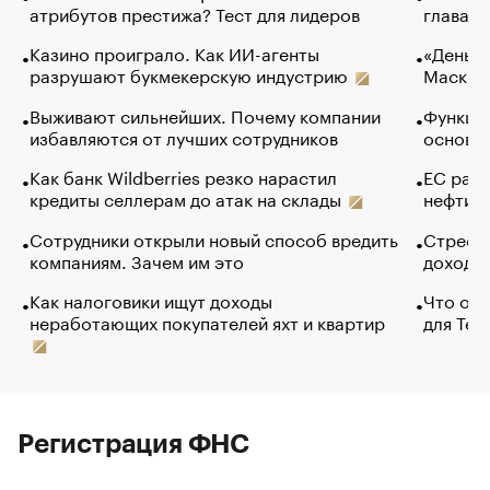
атрибутов престижа? Тест для лидеров
глава к
Казино проиграло. Как ИИ-агенты
«Деньги
разрушают букмекерскую индустрию
Маск в 
Выживают сильнейших. Почему компании
Функции
избавляются от лучших сотрудников
основ э
Как банк Wildberries резко нарастил
ЕС раз
кредиты селлерам до атак на склады
нефти —
Сотрудники открыли новый способ вредить
Стресс 
компаниям. Зачем им это
доходов
Как налоговики ищут доходы
Что обв
неработающих покупателей яхт и квартир
для Tel
Регистрация ФНС