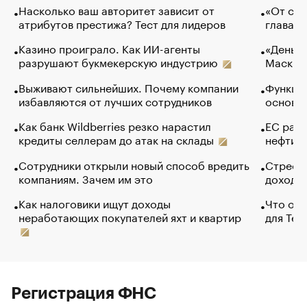
Насколько ваш авторитет зависит от
«От спо
атрибутов престижа? Тест для лидеров
глава к
Казино проиграло. Как ИИ-агенты
«Деньги
разрушают букмекерскую индустрию
Маск в 
Выживают сильнейших. Почему компании
Функции
избавляются от лучших сотрудников
основ э
Как банк Wildberries резко нарастил
ЕС раз
кредиты селлерам до атак на склады
нефти —
Сотрудники открыли новый способ вредить
Стресс 
компаниям. Зачем им это
доходов
Как налоговики ищут доходы
Что обв
неработающих покупателей яхт и квартир
для Tel
Регистрация ФНС