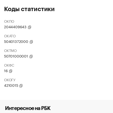
Коды статистики
ОКПО
2044409643
ОКАТО
50401372000
ОКТМО
50701000001
ОКФС
16
ОКОГУ
4210015
Интересное на РБК