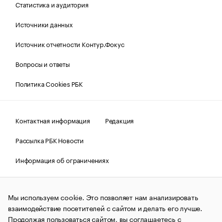
Статистика и аудитория
Источники данных
Источник отчетности Контур.Фокус
Вопросы и ответы
Политика Cookies РБК
Контактная информация
Редакция
Рассылка РБК Новости
Информация об ограничениях
Правовая информация
О соблюдении авторских прав
Мы используем cookie. Это позволяет нам анализировать
© АО «РОСБИЗНЕСКОНСАЛТИНГ»,
1995–2026.
Сообщения
и материалы информационного агентства «РБК»
взаимодействие посетителей с сайтом и делать его лучше.
(зарегистрировано Федеральной службой по надзору в сфере
Продолжая пользоваться сайтом, вы соглашаетесь с
связи, информационных технологий и массовых