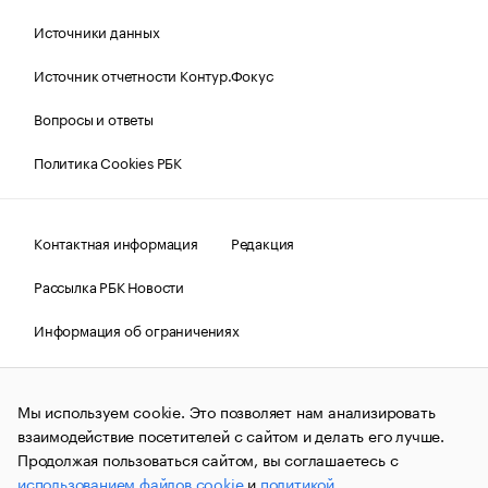
Источники данных
Источник отчетности Контур.Фокус
Вопросы и ответы
Политика Cookies РБК
Контактная информация
Редакция
Рассылка РБК Новости
Информация об ограничениях
Правовая информация
О соблюдении авторских прав
Мы используем cookie. Это позволяет нам анализировать
© АО «РОСБИЗНЕСКОНСАЛТИНГ»,
1995–2026.
Сообщения
и материалы информационного агентства «РБК»
взаимодействие посетителей с сайтом и делать его лучше.
(зарегистрировано Федеральной службой по надзору в сфере
Продолжая пользоваться сайтом, вы соглашаетесь с
связи, информационных технологий и массовых
использованием файлов cookie
и
политикой
коммуникаций (Роскомнадзор) 09.12.2015 за номером ИА