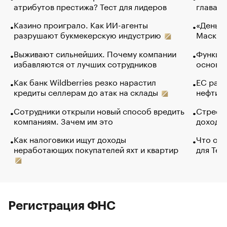
атрибутов престижа? Тест для лидеров
глава к
Казино проиграло. Как ИИ-агенты
«Деньги
разрушают букмекерскую индустрию
Маск в 
Выживают сильнейших. Почему компании
Функции
избавляются от лучших сотрудников
основ э
Как банк Wildberries резко нарастил
ЕС раз
кредиты селлерам до атак на склады
нефти —
Сотрудники открыли новый способ вредить
Стресс 
компаниям. Зачем им это
доходов
Как налоговики ищут доходы
Что обв
неработающих покупателей яхт и квартир
для Tel
Регистрация ФНС