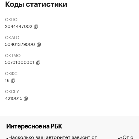
Коды статистики
ОКПО
2044447002
ОКАТО
50401379000
ОКТМО
50701000001
ОКФС
16
ОКОГУ
4210015
Интересное на РБК
Насколько ваш авторитет зависит от
«От спо