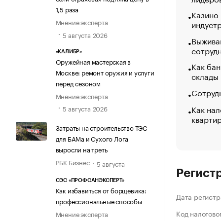
1,5 раза
Казино
Мнение эксперта
индуст
5 августа 2026
Выжива
сотруд
«КАЛИБР»
Оружейная мастерская в
Как бан
Москве: ремонт оружия и услуги
склады
перед сезоном
Сотрудн
Мнение эксперта
Как нал
5 августа 2026
кварти
Затраты на строительство ТЭС
для БАМа и Сухого Лога
выросли на треть
РБК Бизнес
5 августа
Регист
СЭС «ПРОФСАНЭКСПЕРТ»
Как избавиться от борщевика:
Дата регистр
профессиональные способы
Код налогово
Мнение эксперта