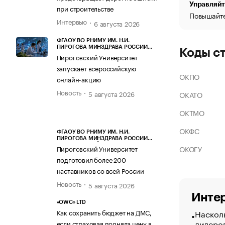
Управляйт
при строительстве
Повышайте
Интервью
6 августа 2026
ФГАОУ ВО РНИМУ ИМ. Н.И.
ПИРОГОВА МИНЗДРАВА РОССИИ
Коды с
(ПИРОГОВСКИЙ УНИВЕРСИТЕТ)
Пироговский Университет
запускает всероссийскую
ОКПО
онлайн-акцию
Новость
5 августа 2026
ОКАТО
ОКТМО
ОКФС
ФГАОУ ВО РНИМУ ИМ. Н.И.
ПИРОГОВА МИНЗДРАВА РОССИИ
(ПИРОГОВСКИЙ УНИВЕРСИТЕТ)
ОКОГУ
Пироговский Университет
подготовил более 200
наставников со всей России
Новость
5 августа 2026
Интер
«OWC» LTD
Насколь
Как сохранить бюджет на ДМС,
лидеро
если страховая подняла цену в