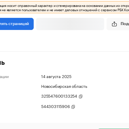
ия носит справочный характер и сгенерирована на основании данных из откр
 не является пользователем и не имеет деловых отношений с сервисом РБК Ко
Под
лять страницей
ль
ации
14 августа 2025
Новосибирская область
325547600133254
544303115906