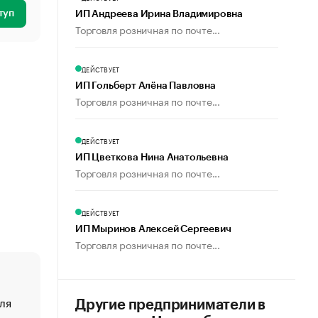
туп
ИП Андреева Ирина Владимировна
Торговля розничная по почте...
ДЕЙСТВУЕТ
ИП Гольберт Алёна Павловна
Торговля розничная по почте...
ДЕЙСТВУЕТ
ИП Цветкова Нина Анатольевна
Торговля розничная по почте...
ДЕЙСТВУЕТ
ИП Мыринов Алексей Сергеевич
Торговля розничная по почте...
ля
«От спорта тело стареет иначе». Как живет глава ко
Другие предприниматели в
создавшей GTA