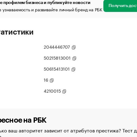
е профилем бизнеса и публикуйте новости
Получить дос
 узнаваемость и развивайте личный бренд на РБК
татистики
2044446707
50215813001
50615413101
16
4210015
есное на РБК
ко ваш авторитет зависит от атрибутов престижа? Тест д
в