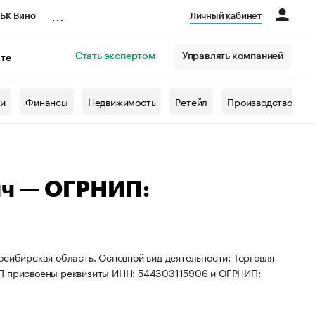
...
БК Вино
Личный кабинет
Стать экспертом
Управлять компанией
кте
азета
жи
Финансы
Недвижимость
Ретейл
Производство
ич — ОГРНИП:
осибирская область. Основной вид деятельности: Торговля
ИП присвоены реквизиты ИНН: 544303115906 и ОГРНИП: