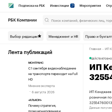
Подписка на РБК
Инвестиции
Мероприятия
Отр
Спорт
Школа управления РБК
РБК Образование
РБ
РБК Компании
Город
Стиль
Крипто
РБК Бизнес-среда
Дискусси
Выбор редакции
Менеджмент и HR
Право и бухгал
Спецпроекты СПб
Конференции СПб
Спецпроекты
Главная
ИП К
Технологии и медиа
Финансы
Рынок наличной валют
Лента публикаций
ДЕЙСТВУЕТ
ОБНО
МОНТРАНС
ИП К
С 1 сентября видеонаблюдение
на транспорте переходит на Full
3255
HD
Мнение эксперта
ИП Кенджаев 
6 августа 2026
розничная по
«АЛЬКОН»
32554760013
Почему стратегия,
Данные получен
позиционирование и