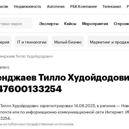
асли
Недвижимость
Autonews
РБК Компании
Телеканал
Р
К Курсы
РБК Life
Тренды
Визионеры
Национальные проекты
Эксперты
Кейсы
Мероприятия
О прое
онный клуб
Исследования
Кредитные рейтинги
Франшизы
Г
терия
IT и технологии
Малый бизнес
Маркетинг и прода
Проверка контрагентов
Политика
Экономика
Бизнес
енджаев Тилло Худойдодович
ы
ВЛЕНО
енджаев Тилло Худойдодов
47600133254
Тилло Худойдодович зарегистрирован 14.08.2025, в регионе — Нов
 почте или по информационно-коммуникационной сети Интернет. 
3254.
ы из публичных государственных источников.