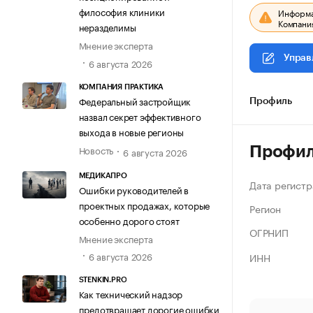
философия клиники
Информац
Компания
неразделимы
Мнение эксперта
Управ
6 августа 2026
КОМПАНИЯ ПРАКТИКА
Федеральный застройщик
Профиль
назвал секрет эффективного
выхода в новые регионы
Новость
Профи
6 августа 2026
МЕДИКАПРО
Дата регистр
Ошибки руководителей в
проектных продажах, которые
Регион
особенно дорого стоят
ОГРНИП
Мнение эксперта
6 августа 2026
ИНН
STENKIN.PRO
Как технический надзор
предотвращает дорогие ошибки