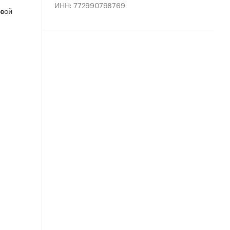
ИНН: 772990798769
овой