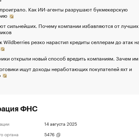
 проиграло. Как ИИ-агенты разрушают букмекерскую
рию
ют сильнейших. Почему компании избавляются от лучших
ников
к Wildberries резко нарастил кредиты селлерам до атак н
ики открыли новый способ вредить компаниям. Зачем им
оговики ищут доходы неработающих покупателей яхт и
р
рация ФНС
ации
14 августа 2025
го органа
5476