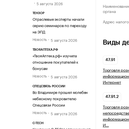
5 августа 2026
Наименование
органа
ТЕНЗОР
Отраслевые эксперты начали
Адрес налого
серию семинаров по переходу
на ЭПД
Новость
5 августа 2026
Виды д
ТВОЯАПТЕКА.РФ
«ТвояАптека.рф» изучила
47.91
отношение покупателей к
бонусам
Торговля роз
Новость
информацион
5 августа 2026
Интернет
СПЕЦСВЯЗЬ РОССИИ
Во Владимире прошел молебен
47.91.2
небесному покровителю
Спецсвязи России
Торговля роз
Новость
непосредств
5 августа 2026
информацион
C-TECH
И…
Компания C-TECH оптимизирует