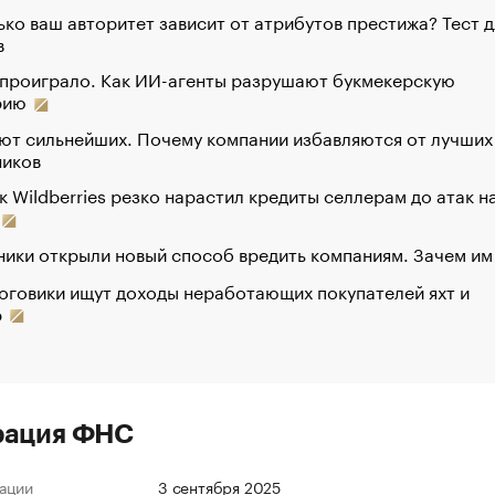
ко ваш авторитет зависит от атрибутов престижа? Тест д
в
 проиграло. Как ИИ-агенты разрушают букмекерскую
рию
ют сильнейших. Почему компании избавляются от лучших
ников
к Wildberries резко нарастил кредиты селлерам до атак н
ики открыли новый способ вредить компаниям. Зачем им
оговики ищут доходы неработающих покупателей яхт и
р
рация ФНС
ации
3 сентября 2025