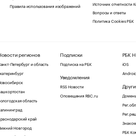
Источник отчетности 
Правила использования изображений
Вопросы и ответы
Политика Cookies РБК
Новости регионов
Подписки
РБК Н
анкт-Петербург и область
Подписка на РБК
iOS
катеринбург
Androi
Уведомления
Новосибирск
Други
RSS Новости
Башкортостан
Оповещения RBC.ru
Домены
ологодская область
Рег.об
Калининград
Рег.ре
раснодарский край
Знаком
Нижний Новгород
РБК Ко