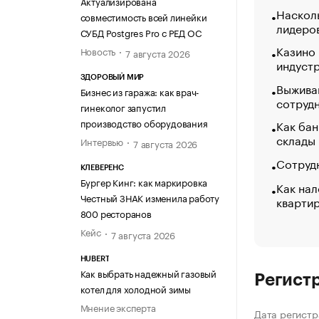
Актуализирована
Насколь
совместимость всей линейки
лидеро
СУБД Postgres Pro с РЕД ОС
Казино
Новость
7 августа 2026
индуст
ЗДОРОВЫЙ МИР
Выжива
Бизнес из гаража: как врач-
сотруд
гинеколог запустил
производство оборудования
Как бан
склады
Интервью
7 августа 2026
Сотрудн
КЛЕВЕРЕНС
Бургер Кинг: как маркировка
Как нал
Честный ЗНАК изменила работу
кварти
800 ресторанов
Кейс
7 августа 2026
HUBERT
Как выбрать надежный газовый
Регист
котел для холодной зимы
Мнение эксперта
Дата регистр