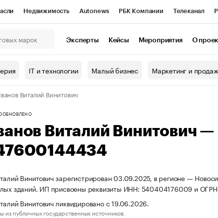
асли
Недвижимость
Autonews
РБК Компании
Телеканал
Р
К Курсы
РБК Life
Тренды
Визионеры
Национальные проекты
Эксперты
Кейсы
Мероприятия
О прое
онный клуб
Исследования
Кредитные рейтинги
Франшизы
Г
терия
IT и технологии
Малый бизнес
Маркетинг и прода
Проверка контрагентов
Политика
Экономика
Бизнес
ванов Виталий Винитович
ы
О
ОБНОВЛЕНО
ванов Виталий Винитович —
47600144434
талий Винитович зарегистрирован 03.09.2025, в регионе — Новоси
илых зданий. ИП присвоены реквизиты ИНН: 540404176009 и ОГР
талий Винитович ликвидировано с 19.06.2026.
ы из публичных государственных источников.