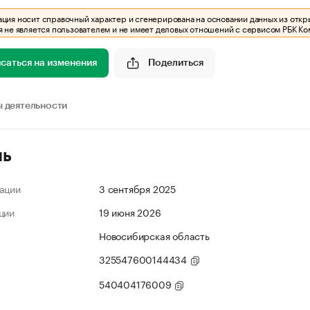
ия носит справочный характер и сгенерирована на основании данных из откр
 не является пользователем и не имеет деловых отношений с сервисом РБК Ко
саться на изменения
Поделиться
 деятельности
ль
ации
3 сентября 2025
ции
19 июня 2026
Новосибирская область
325547600144434
540404176009