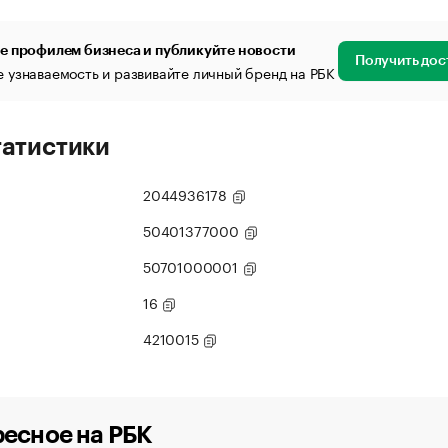
е профилем бизнеса и публикуйте новости
Получить дос
 узнаваемость и развивайте личный бренд на РБК
татистики
2044936178
50401377000
50701000001
16
4210015
есное на РБК