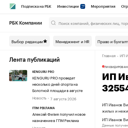
Подписка на РБК
Инвестиции
Мероприятия
Отр
Спорт
Школа управления РБК
РБК Образование
РБ
РБК Компании
Город
Стиль
Крипто
РБК Бизнес-среда
Дискусси
Выбор редакции
Менеджмент и HR
Право и бухгал
Спецпроекты СПб
Конференции СПб
Спецпроекты
Главная
ИП И
Технологии и медиа
Финансы
Рынок наличной валют
Лента публикаций
ЛИКВИДИРОВАН
KENGURU PRO
ИП И
KENGURU PRO проведет
несколько дней спорта на
3255
Болотной площади в августе
Новость
7 августа 2026
ИП Иванов Ви
ГПМ РЕКЛАМА
жилых и неж
Алексей Филия получил новое
ИП Иванов Ви
назначение в ГПМ Реклама
Данные получен
Новость