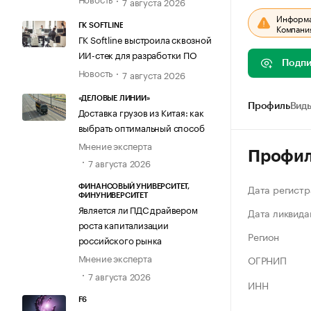
7 августа 2026
Информац
ГК SOFTLINE
Компания
ГК Softline выстроила сквозной
ИИ-стек для разработки ПО
Подпи
Новость
7 августа 2026
«ДЕЛОВЫЕ ЛИНИИ»
Профиль
Виды
Доставка грузов из Китая: как
выбрать оптимальный способ
Мнение эксперта
Профи
7 августа 2026
Дата регистр
ФИНАНСОВЫЙ УНИВЕРСИТЕТ,
ФИНУНИВЕРСИТЕТ
Является ли ПДС драйвером
Дата ликвида
роста капитализации
Регион
российского рынка
Мнение эксперта
ОГРНИП
7 августа 2026
ИНН
F6