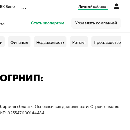
...
БК Вино
Личный кабинет
Стать экспертом
Управлять компанией
кте
азета
жи
Финансы
Недвижимость
Ретейл
Производство
 ОГРНИП:
бирская область. Основной вид деятельности: Строительство
НИП: 325547600144434.