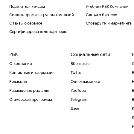
Поделиться кейсом
Учебник РБК Компании
Создать профиль группы компаний
Статьи о бизнесе
Отзывы о сервисе
Словарь PR и маркетинга
Сертифицированные партнеры
РБК
Социальные сети
О компании
ВКонтакте
С
Контактная информация
Twitter
Е
Редакция
Одноклассники
Размещение рекламы
YouTube
Стажерская программа
Telegram
В
Дзен
К