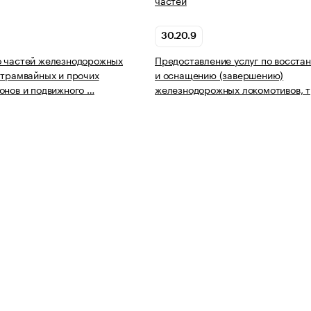
частей
30.20.9
о частей железнодорожных
Предоставление услуг по восста
 трамвайных и прочих
и оснащению (завершению)
онов и подвижного …
железнодорожных локомотивов, 