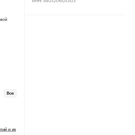
ИНН: 540320603303
овой
Все
лий и их