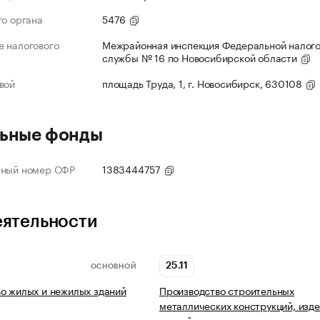
го органа
5476
 налогового
Межрайонная инспекция Федеральной налог
службы № 16 по Новосибирской области
вой
площадь Труда, 1, г. Новосибирск, 630108
ьные фонды
нный номер СФР
1383444757
еятельности
25.11
ОСНОВНОЙ
о жилых и нежилых зданий
Производство строительных
металлических конструкций, изде