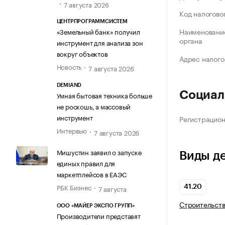
7 августа 2026
Код налогово
ЦЕНТРПРОГРАММСИСТЕМ
Наименование
«Земельный банк» получил
органа
инструмент для анализа зон
вокруг объектов
Адрес налого
Новость
7 августа 2026
DEMIAND
Социал
Умная бытовая техника больше
не роскошь, а массовый
инструмент
Регистрацио
Интервью
7 августа 2026
Мишустин заявил о запуске
Виды д
единых правил для
маркетплейсов в ЕАЭС
РБК Бизнес
7 августа
41.20
Строительств
ООО «МАЙЕР ЭКСПО ГРУПП»
Производители представят