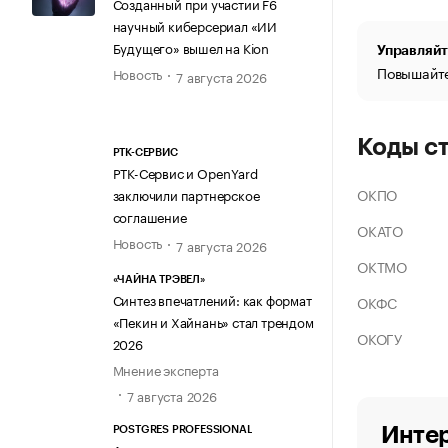
Созданный при участии F6
научный киберсериал «ИИ
Будущего» вышел на Kion
Управляйт
Повышайте
Новость
7 августа 2026
Коды с
РТК-СЕРВИС
РТК-Сервис и OpenYard
ОКПО
заключили партнерское
соглашение
ОКАТО
Новость
7 августа 2026
ОКТМО
«ЧАЙНА ТРЭВЕЛ»
Синтез впечатлений: как формат
ОКФС
«Пекин и Хайнань» стал трендом
ОКОГУ
2026
Мнение эксперта
7 августа 2026
Интер
POSTGRES PROFESSIONAL