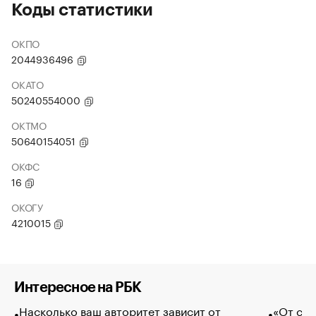
Коды статистики
ОКПО
2044936496
ОКАТО
50240554000
ОКТМО
50640154051
ОКФС
16
ОКОГУ
4210015
Интересное на РБК
Насколько ваш авторитет зависит от
«От спо