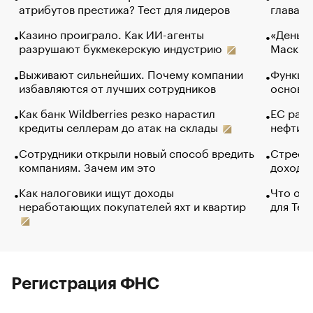
атрибутов престижа? Тест для лидеров
глава к
Казино проиграло. Как ИИ-агенты
«Деньги
разрушают букмекерскую индустрию
Маск в 
Выживают сильнейших. Почему компании
Функции
избавляются от лучших сотрудников
основ э
Как банк Wildberries резко нарастил
ЕС раз
кредиты селлерам до атак на склады
нефти —
Сотрудники открыли новый способ вредить
Стресс 
компаниям. Зачем им это
доходов
Как налоговики ищут доходы
Что обв
неработающих покупателей яхт и квартир
для Tel
Регистрация ФНС