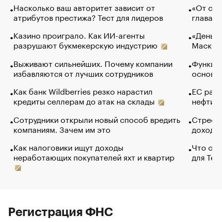
Насколько ваш авторитет зависит от
«От спо
атрибутов престижа? Тест для лидеров
глава к
Казино проиграло. Как ИИ-агенты
«Деньги
разрушают букмекерскую индустрию
Маск в 
Выживают сильнейших. Почему компании
Функции
избавляются от лучших сотрудников
основ э
Как банк Wildberries резко нарастил
ЕС раз
кредиты селлерам до атак на склады
нефти —
Сотрудники открыли новый способ вредить
Стресс 
компаниям. Зачем им это
доходов
Как налоговики ищут доходы
Что обв
неработающих покупателей яхт и квартир
для Tel
Регистрация ФНС