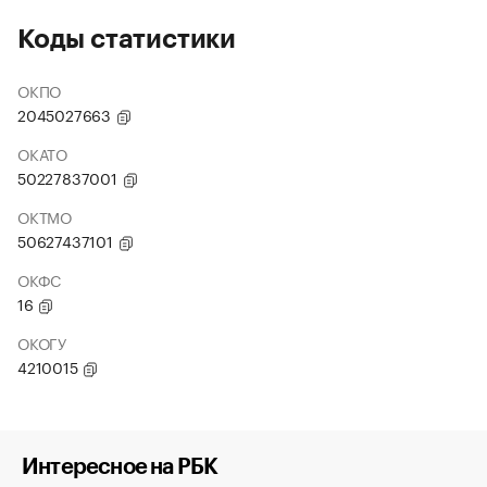
Коды статистики
ОКПО
2045027663
ОКАТО
50227837001
ОКТМО
50627437101
ОКФС
16
ОКОГУ
4210015
Интересное на РБК