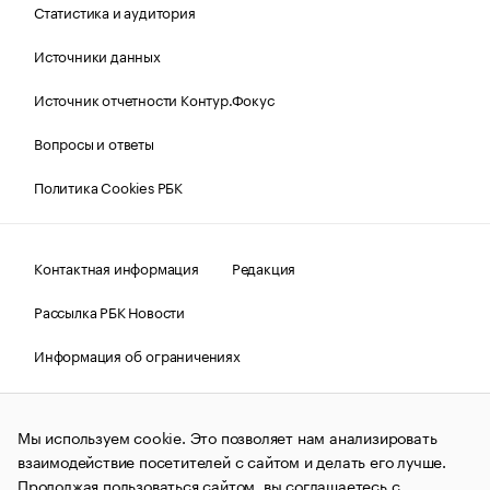
Статистика и аудитория
Источники данных
Источник отчетности Контур.Фокус
Вопросы и ответы
Политика Cookies РБК
Контактная информация
Редакция
Рассылка РБК Новости
Информация об ограничениях
Правовая информация
О соблюдении авторских прав
Мы используем cookie. Это позволяет нам анализировать
© АО «РОСБИЗНЕСКОНСАЛТИНГ»,
1995–2026.
Сообщения
и материалы информационного агентства «РБК»
взаимодействие посетителей с сайтом и делать его лучше.
(зарегистрировано Федеральной службой по надзору в сфере
Продолжая пользоваться сайтом, вы соглашаетесь с