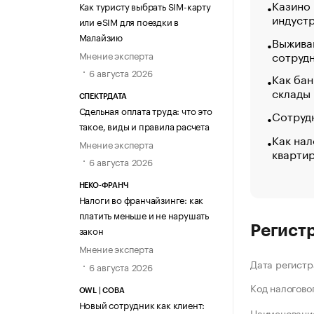
Казино
Как туристу выбрать SIM-карту
индуст
или eSIM для поездки в
Малайзию
Выжива
сотруд
Мнение эксперта
6 августа 2026
Как бан
склады
СПЕКТРДАТА
Сдельная оплата труда: что это
Сотрудн
такое, виды и правила расчета
Как нал
Мнение эксперта
кварти
6 августа 2026
НЕКО-ФРАНЧ
Налоги во франчайзинге: как
платить меньше и не нарушать
Регист
закон
Мнение эксперта
Дата регистр
6 августа 2026
Код налогово
OWL | СОВА
Новый сотрудник как клиент:
Наименование