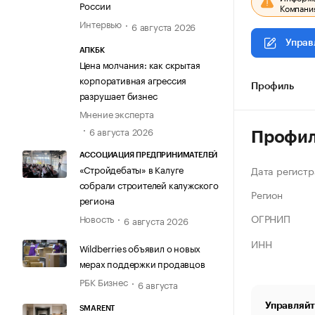
России
Компания
Интервью
6 августа 2026
Управ
АПКБК
Цена молчания: как скрытая
корпоративная агрессия
Профиль
разрушает бизнес
Мнение эксперта
6 августа 2026
Профи
АССОЦИАЦИЯ ПРЕДПРИНИМАТЕЛЕЙ
«Стройдебаты» в Калуге
Дата регистр
собрали строителей калужского
Регион
региона
ОГРНИП
Новость
6 августа 2026
ИНН
Wildberries объявил о новых
мерах поддержки продавцов
РБК Бизнес
6 августа
Управляйт
SMARENT