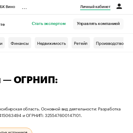
...
БК Вино
Личный кабинет
Стать экспертом
Управлять компанией
кте
азета
жи
Финансы
Недвижимость
Ретейл
Производство
ч — ОГРНИП:
сибирская область. Основной вид деятельности: Разработка
0415063494 и ОГРНИП: 325547600147101.
ытых источников.