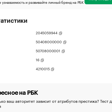
 узнаваемость и развивайте личный бренд на РБК
татистики
2045059944
50408000000
50708000001
16
4210015
есное на РБК
ко ваш авторитет зависит от атрибутов престижа? Тест д
в