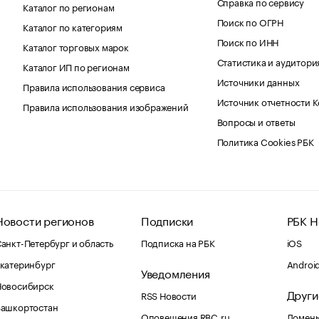
Справка по сервису
Каталог по регионам
Поиск по ОГРН
Каталог по категориям
Поиск по ИНН
Каталог торговых марок
Статистика и аудитори
Каталог ИП по регионам
Источники данных
Правила использования сервиса
Источник отчетности 
Правила использования изображений
Вопросы и ответы
Политика Cookies РБК
Новости регионов
Подписки
РБК Н
анкт-Петербург и область
Подписка на РБК
iOS
катеринбург
Androi
Уведомления
Новосибирск
Други
RSS Новости
Башкортостан
Оповещения RBC.ru
Домены