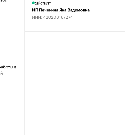
ДЕЙСТВУЕТ
ИП Печенина Яна Вадимовна
ИНН: 420208167274
работы в
ий