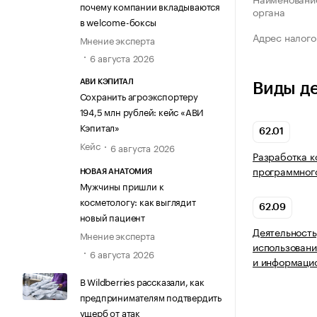
почему компании вкладываются
органа
в welcome-боксы
Адрес налого
Мнение эксперта
6 августа 2026
АВИ КЭПИТАЛ
Виды д
Сохранить агроэкспортеру
194,5 млн рублей: кейс «АВИ
Кэпитал»
62.01
Кейс
6 августа 2026
Разработка 
программног
НОВАЯ АНАТОМИЯ
Мужчины пришли к
косметологу: как выглядит
62.09
новый пациент
Деятельность
Мнение эксперта
использовани
6 августа 2026
и информацио
В Wildberries рассказали, как
предпринимателям подтвердить
ущерб от атак