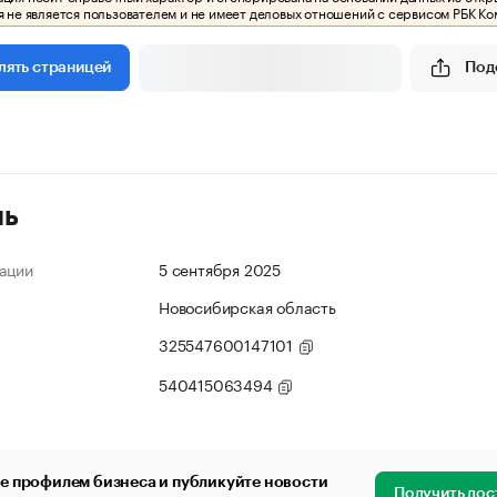
 не является пользователем и не имеет деловых отношений с сервисом РБК Ко
Под
лять страницей
ль
ации
5 сентября 2025
Новосибирская область
325547600147101
540415063494
е профилем бизнеса и публикуйте новости
Получить дос