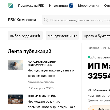
Подписка на РБК
Инвестиции
Мероприятия
Отр
Спорт
Школа управления РБК
РБК Образование
РБ
РБК Компании
Город
Стиль
Крипто
РБК Бизнес-среда
Дискусси
Выбор редакции
Менеджмент и HR
Право и бухгал
Спецпроекты СПб
Конференции СПб
Спецпроекты
Главная
ИП М
Технологии и медиа
Финансы
Рынок наличной валют
Лента публикаций
ДЕЙСТВУЕТ
ОБНО
АО «ДЕЛОВОЙ ЦЕНТР
ИП М
НЕЙРОХИРУРГИИ»
Что чувствует пациент, узнав о
3255
тяжелом диагнозе
Мнение эксперта
6 августа 2026
ИП Мальцев А
компьютерно
ООО «РЕММА ТРЕЙД»
Данные получен
Что мешает развитию
премиального сырного рынка в
Информац