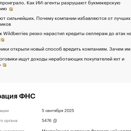
 проиграло. Как ИИ-агенты разрушают букмекерскую
рию
ют сильнейших. Почему компании избавляются от лучших
ников
к Wildberries резко нарастил кредиты селлерам до атак н
ики открыли новый способ вредить компаниям. Зачем им
оговики ищут доходы неработающих покупателей яхт и
р
рация ФНС
ации
5 сентября 2025
го органа
5476
 налогового
Межрайонная инспекция Федеральной налог