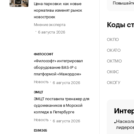
Повышайте
Цена парковки: как новые
нормативы изменят рынок
новостроек
Мнение эксперта
Коды с
6 августа 2026
ОКПО
ОКАТО
ФИЛОСОФТ
ОКТМО
«Философт» интегрировал
оборудование BAS-IP с
ОКФС
платформой «Мажордом»
Новость
ОКОГУ
6 августа 2026
ЭМЦТ
ЭМЦТ поставила тренажер для
судомехаников в Морской
Интер
колледж в Петербурге
Новость
Насколь
6 августа 2026
лидеро
ESIM365