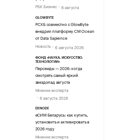
РБК Бизнес
6 августа
GLOWBYTE
РСХБ совместно с GlowByte
внедрил платформу CM Ocean
от Data Sapience
Новость
6 августа 2026
ФОНД «НАУКА. ИСКУССТВО.
ТЕХНОЛОГИИ»
Персеиды — 2026: когда
смотреть самый яркий
звездопад августа
Мнение эксперта
6 августа 2026
EXNODE
еСИМ Беларусь: как купить,
установить и активировать в
2026 году
Мнение эксперта