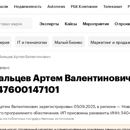
асли
Недвижимость
Autonews
РБК Компании
Телеканал
Р
К Курсы
РБК Life
Тренды
Визионеры
Национальные проекты
Эксперты
Кейсы
Мероприятия
О прое
онный клуб
Исследования
Кредитные рейтинги
Франшизы
Г
терия
IT и технологии
Малый бизнес
Маркетинг и прода
Проверка контрагентов
Политика
Экономика
Бизнес
альцев Артем Валентинович
ы
ВЛЕНО
альцев Артем Валентинови
47600147101
ртем Валентинович зарегистрирован 05.09.2025, в регионе — Ново
го программного обеспечения. ИП присвоены реквизиты ИНН: 54
ы из публичных государственных источников.
ия носит справочный характер и сгенерирована на основании данных из откр