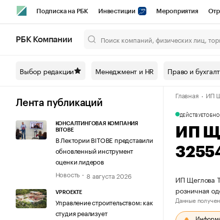
Подписка на РБК
Инвестиции
Мероприятия
Отр
Спорт
Школа управления РБК
РБК Образование
РБ
РБК Компании
Город
Стиль
Крипто
РБК Бизнес-среда
Дискусси
Выбор редакции
Менеджмент и HR
Право и бухгал
Спецпроекты СПб
Конференции СПб
Спецпроекты
Главная
ИП Щ
Технологии и медиа
Финансы
Рынок наличной валют
Лента публикаций
ДЕЙСТВУЕТ
ОБНО
КОНСАЛТИНГОВАЯ КОМПАНИЯ
ИП Щ
BITOBE
В Лектории BITOBE представили
3255
обновленный инструмент
оценки лидеров
Новость
8 августа 2026
ИП Щеглова Т
розничная од
VPROEKTE
Данные получен
Управление строительством: как
студия реализует
Информац