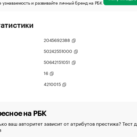
 узнаваемость и развивайте личный бренд на РБК
татистики
2045692388
50242551000
50642151051
16
4210015
есное на РБК
ко ваш авторитет зависит от атрибутов престижа? Тест д
в