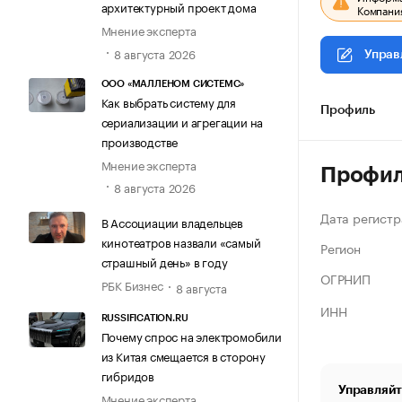
архитектурный проект дома
Компания
Мнение эксперта
8 августа 2026
Управ
ООО «МАЛЛЕНОМ СИСТЕМС»
Как выбрать систему для
Профиль
сериализации и агрегации на
производстве
Мнение эксперта
Профи
8 августа 2026
Дата регистр
В Ассоциации владельцев
кинотеатров назвали «самый
Регион
страшный день» в году
ОГРНИП
РБК Бизнес
8 августа
ИНН
RUSSIFICATION.RU
Почему спрос на электромобили
из Китая смещается в сторону
гибридов
Управляйт
Мнение эксперта