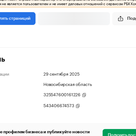
 не является пользователем и не имеет деловых отношений с сервисом РБК Ко
Под
лять страницей
ль
ации
29 сентября 2025
Новосибирская область
325547600161226
543406674573
е профилем бизнеса и публикуйте новости
Получить дос