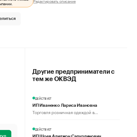
Редактировать описание
мпании.
елиться
Другие предприниматели с
тем же ОКВЭД
ДЕЙСТВУЕТ
ИП Иваненко Лариса Ивановна
Торговля розничная одеждой в...
ДЕЙСТВУЕТ
туп
ИП Шоев Алиджон Садурдинович