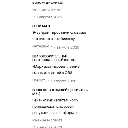
в эпоху диджитал
Мнение эксперта
7 августа 2026
СВОЙ БАНК
Эквайринг простыми словами:
что нужно знать бизнесу
Интервью
7 августа 2026
БЛАГОТВОРИТЕЛЬНЫЙ
ОБРАЗОВАТЕЛЬНЫЙ ФОНД
«МАРХАМАТ»
«Мархамат» провел летние
смены для детей с ОВЗ
Новость
7 августа 2026
ИССЛЕДОВАТЕЛЬСКИЙ ЦЕНТР «АБП»
(ABL)
Рейтинг как капитал: кому
принадлежит цифровая
репутация на платформах
Мнение эксперта
7 августа 2026