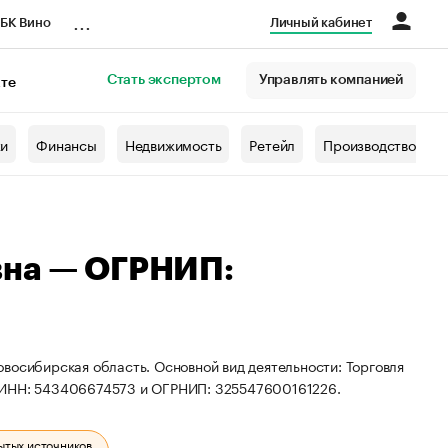
...
БК Вино
Личный кабинет
Стать экспертом
Управлять компанией
кте
азета
жи
Финансы
Недвижимость
Ретейл
Производство
вна — ОГРНИП:
восибирская область. Основной вид деятельности: Торговля
ы ИНН: 543406674573 и ОГРНИП: 325547600161226.
ытых источников.