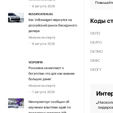
Повышайте
8 августа 2026
RUSSIFICATION.RU
Как Volkswagen вернулся на
Коды с
российский рынок без единого
дилера
ОКПО
Мнение эксперта
ОКАТО
8 августа 2026
ОКТМО
ОКФС
VESPERFIN
Россияне не мечтают о
ОКОГУ
богатстве: что для нас важнее
больших денег
Мнение эксперта
7 августа 2026
Интер
Насколь
Минпромторг сообщил об
лидеро
изучении властями идей по
поддержке селлеров WB