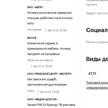
органа
АНО «АИПР»
Почему московские зарядные
Адрес налого
станции работают не в полную
силу
Интервью
7 августа 2026
Социал
RICCHE
Регистрацио
Клиентский сервис в
премиальной мебели: почему
продают не продавцы
Виды д
Мнение эксперта
7 августа 2026
47.71
ООО ПРАВОВОЙ ЦЕНТР «ЭКСПЕРТ»
Как взыскать ущерб,
Торговля роз
причиненный дропперами
специализир
Кейс
7 августа 2026
ООО «МЕДИА-ДОКТОР»
Зачем FMCG-бренду ТВ-реклама