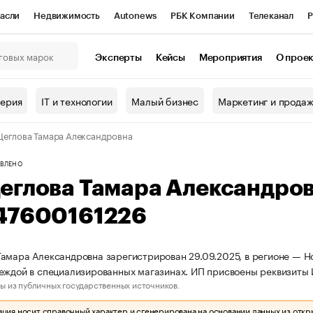
асли
Недвижимость
Autonews
РБК Компании
Телеканал
Р
К Курсы
РБК Life
Тренды
Визионеры
Национальные проекты
Эксперты
Кейсы
Мероприятия
О прое
онный клуб
Исследования
Кредитные рейтинги
Франшизы
Г
терия
IT и технологии
Малый бизнес
Маркетинг и прода
Проверка контрагентов
Политика
Экономика
Бизнес
еглова Тамара Александровна
ы
ВЛЕНО
еглова Тамара Александро
47600161226
амара Александровна зарегистрирован 29.09.2025, в регионе — Но
еждой в специализированных магазинах. ИП присвоены реквизит
ы из публичных государственных источников.
ия носит справочный характер и сгенерирована на основании данных из откр