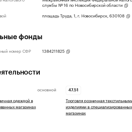
службы № 16 по Новосибирской области
вой
площадь Труда, 1, г. Новосибирск, 630108
ьные фонды
нный номер СФР
1384211825
еятельности
47.51
ОСНОВНОЙ
ничная одеждой в
Торговля розничная текстильным
ованных магазинах
изделиями в специализированны
магазинах