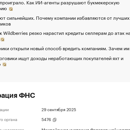
 проиграло. Как ИИ-агенты разрушают букмекерскую
рию
ют сильнейших. Почему компании избавляются от лучших
ников
к Wildberries резко нарастил кредиты селлерам до атак н
ики открыли новый способ вредить компаниям. Зачем им
оговики ищут доходы неработающих покупателей яхт и
р
рация ФНС
ации
29 сентября 2025
го органа
5476
 налогового
Межрайонная инспекция Федеральной налог