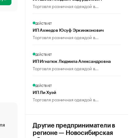
Торговля розничная одеждой в...
ДЕЙСТВУЕТ
ИП Ахмедов Юсуф Эркинжонович
Торговля розничная одеждой в...
ДЕЙСТВУЕТ
ИП Игнатюк Людмила Александровна
Торговля розничная одеждой в...
ДЕЙСТВУЕТ
ИП Ли Хуэй
Торговля розничная одеждой в...
ля
«От спорта тело стареет иначе». Как живет глава ко
Другие предприниматели в
создавшей GTA
регионе — Новосибирская