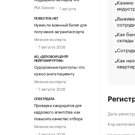
Казино
РБК Бизнес
индуст
7 августа
Выжива
ПОВЕСТОК.НЕТ
сотруд
Нужен ли военный билет для
получения загранпаспорта
Как бан
Мнение эксперта
склады
7 августа 2026
Сотрудн
АО «ДЕЛОВОЙ ЦЕНТР
Как нал
НЕЙРОХИРУРГИИ»
кварти
Судорожные приступы: что
нужно знать пациенту
Мнение эксперта
7 августа 2026
Регист
СПЕКТРДАТА
Проверка кандидатов для
кадрового агентства: как
Дата регистр
повысить качество отбора
Код налогово
Мнение эксперта
7 августа 2026
Наименование