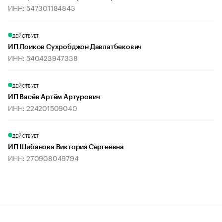
ИНН: 547301184843
ДЕЙСТВУЕТ
ИП Лоиков Сухробджон Давлатбекович
ИНН: 540423947338
ДЕЙСТВУЕТ
ИП Васёв Артём Артурович
ИНН: 224201509040
ДЕЙСТВУЕТ
ИП Шибанова Виктория Сергеевна
ИНН: 270908049794