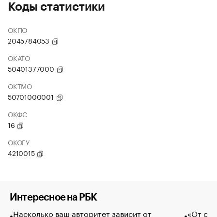
Коды статистики
ОКПО
2045784053
ОКАТО
50401377000
ОКТМО
50701000001
ОКФС
16
ОКОГУ
4210015
Интересное на РБК
Насколько ваш авторитет зависит от
«От спо