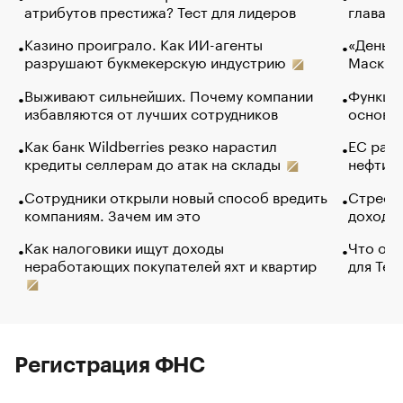
атрибутов престижа? Тест для лидеров
глава к
Казино проиграло. Как ИИ-агенты
«Деньги
разрушают букмекерскую индустрию
Маск в 
Выживают сильнейших. Почему компании
Функции
избавляются от лучших сотрудников
основ э
Как банк Wildberries резко нарастил
ЕС раз
кредиты селлерам до атак на склады
нефти —
Сотрудники открыли новый способ вредить
Стресс 
компаниям. Зачем им это
доходов
Как налоговики ищут доходы
Что обв
неработающих покупателей яхт и квартир
для Tel
Регистрация ФНС