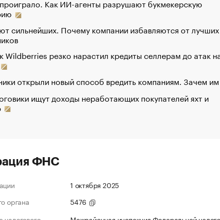
 проиграло. Как ИИ-агенты разрушают букмекерскую
рию
ют сильнейших. Почему компании избавляются от лучших
ников
к Wildberries резко нарастил кредиты селлерам до атак н
ики открыли новый способ вредить компаниям. Зачем им
оговики ищут доходы неработающих покупателей яхт и
р
рация ФНС
ации
1 октября 2025
го органа
5476
 налогового
Межрайонная инспекция Федеральной налог