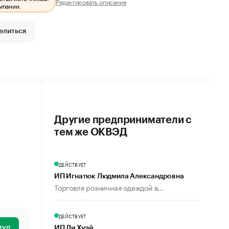
Редактировать описание
мпании.
елиться
Другие предприниматели с
тем же ОКВЭД
ДЕЙСТВУЕТ
ИП Игнатюк Людмила Александровна
Торговля розничная одеждой в...
ДЕЙСТВУЕТ
туп
ИП Ли Хуэй