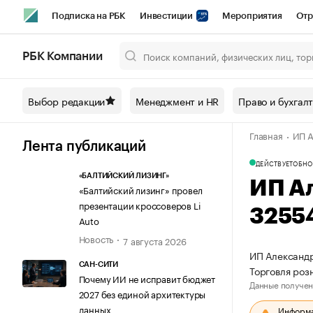
Подписка на РБК
Инвестиции
Мероприятия
Отр
Спорт
Школа управления РБК
РБК Образование
РБ
РБК Компании
Город
Стиль
Крипто
РБК Бизнес-среда
Дискусси
Выбор редакции
Менеджмент и HR
Право и бухгал
Спецпроекты СПб
Конференции СПб
Спецпроекты
Главная
ИП А
Технологии и медиа
Финансы
Рынок наличной валют
Лента публикаций
ДЕЙСТВУЕТ
ОБНО
«БАЛТИЙСКИЙ ЛИЗИНГ»
ИП А
«Балтийский лизинг» провел
презентации кроссоверов Li
3255
Auto
Новость
7 августа 2026
ИП Александр
САН-СИТИ
Торговля роз
Почему ИИ не исправит бюджет
Данные получен
2027 без единой архитектуры
данных
Информац