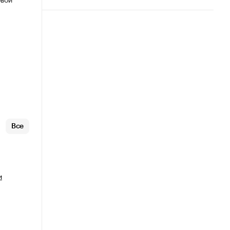
Все
и
х