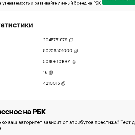
 узнаваемость и развивайте личный бренд на РБК
татистики
2045751979
50206501000
50606101001
16
4210015
есное на РБК
ко ваш авторитет зависит от атрибутов престижа? Тест д
в