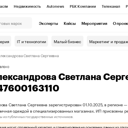
асли
Недвижимость
Autonews
РБК Компании
Телеканал
Р
К Курсы
РБК Life
Тренды
Визионеры
Национальные проекты
Эксперты
Кейсы
Мероприятия
О прое
онный клуб
Исследования
Кредитные рейтинги
Франшизы
Г
терия
IT и технологии
Малый бизнес
Маркетинг и прода
Проверка контрагентов
Политика
Экономика
Бизнес
лександрова Светлана Сергеевна
ы
ВЛЕНО
лександрова Светлана Серг
47600163110
ова Светлана Сергеевна зарегистрирован 01.10.2025, в регионе —
ничная одеждой в специализированных магазинах. ИП присвоены 
ы из публичных государственных источников.
ия носит справочный характер и сгенерирована на основании данных из откр