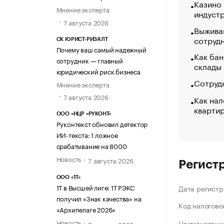
Казино
Мнение эксперта
индуст
7 августа 2026
Выжива
сотруд
СК ЮРИСТ-РИЗАЛТ
Почему ваш самый надежный
Как бан
сотрудник — главный
склады
юридический риск бизнеса
Сотрудн
Мнение эксперта
7 августа 2026
Как нал
кварти
ООО «НЦР «РУКОНТ»
Руконтекст обновил детектор
ИИ-текста: 1 ложное
срабатывание на 8000
Новость
7 августа 2026
Регист
ООО «1Т»
1Т в Высшей лиге: 1Т РЭКС
Дата регистр
получил «Знак качества» на
Код налогово
«Архипелаге 2026»
Новость
Наименование
7 августа 2026