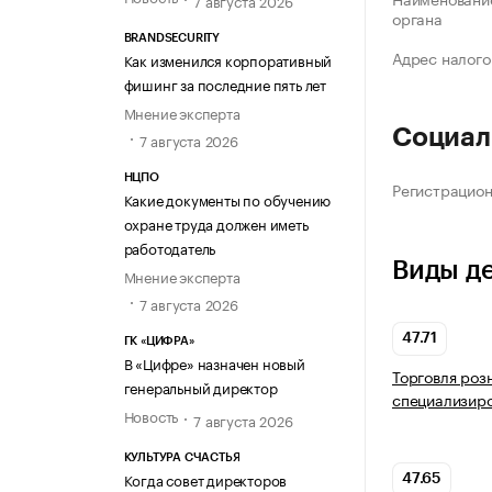
органа
BRANDSECURITY
Адрес налого
Как изменился корпоративный
фишинг за последние пять лет
Мнение эксперта
Социал
7 августа 2026
НЦПО
Регистрацио
Какие документы по обучению
охране труда должен иметь
работодатель
Виды д
Мнение эксперта
7 августа 2026
47.71
ГК «ЦИФРА»
В «Цифре» назначен новый
Торговля роз
генеральный директор
специализир
Новость
7 августа 2026
КУЛЬТУРА СЧАСТЬЯ
Когда совет директоров
47.65