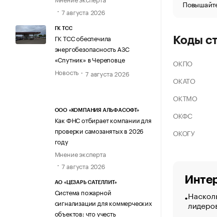
Повышайте
7 августа 2026
ГК ТСС
ГК ТСС обеспечила
Коды с
энергобезопасность АЗС
«Спутник» в Череповце
ОКПО
Новость
7 августа 2026
ОКАТО
ОКТМО
ООО «КОМПАНИЯ АЛЬФАСОФТ»
ОКФС
Как ФНС отбирает компании для
проверки самозанятых в 2026
ОКОГУ
году
Мнение эксперта
7 августа 2026
Интер
АО «ЦЕЗАРЬ САТЕЛЛИТ»
Система пожарной
Насколь
сигнализации для коммерческих
лидеро
объектов: что учесть