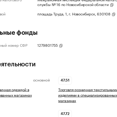
службы № 16 по Новосибирской области
вой
площадь Труда, 1, г. Новосибирск, 630108
ьные фонды
нный номер СФР
1279801755
еятельности
47.51
ОСНОВНОЙ
ничная одеждой в
Торговля розничная текстильным
ованных магазинах
изделиями в специализированны
магазинах
47.72