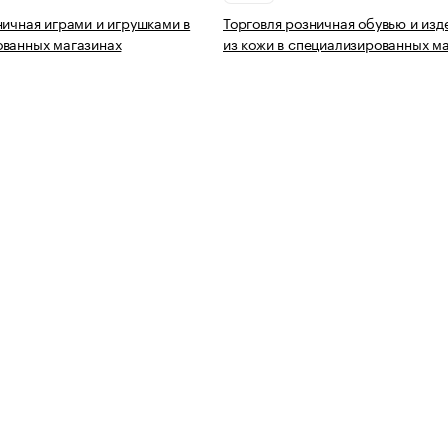
ничная играми и игрушками в
Торговля розничная обувью и из
ованных магазинах
из кожи в специализированных м