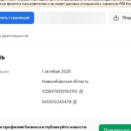
 не является пользователем и не имеет деловых отношений с сервисом РБК Ко
Под
лять страницей
 деятельности
ль
ации
1 октября 2025
Новосибирская область
325547600163110
541300243478
е профилем бизнеса и публикуйте новости
Получить дос