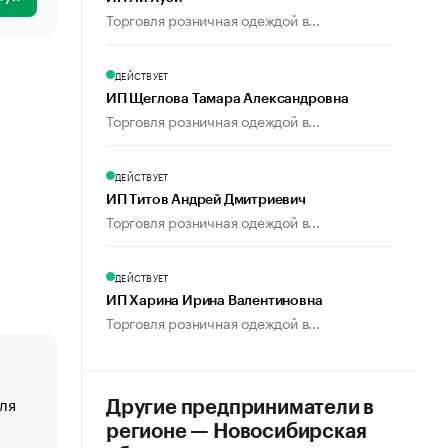
Торговля розничная одеждой в...
ДЕЙСТВУЕТ
ИП Щеглова Тамара Александровна
Торговля розничная одеждой в...
ДЕЙСТВУЕТ
ИП Титов Андрей Дмитриевич
Торговля розничная одеждой в...
ДЕЙСТВУЕТ
ИП Харина Ирина Валентиновна
Торговля розничная одеждой в...
ля
«От спорта тело стареет иначе». Как живет глава ко
Другие предприниматели в
создавшей GTA
регионе — Новосибирская