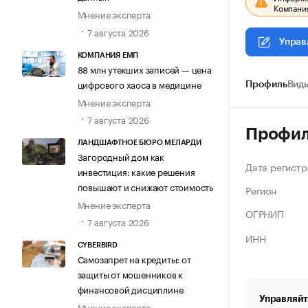
Компания
Мнение эксперта
7 августа 2026
Управ
КОМПАНИЯ ЕМП
88 млн утекших записей — цена
цифрового хаоса в медицине
Профиль
Виды
Мнение эксперта
7 августа 2026
Профи
ЛАНДШАФТНОЕ БЮРО МЕЛАРДИ
Загородный дом как
Дата регистр
инвестиция: какие решения
повышают и снижают стоимость
Регион
Мнение эксперта
ОГРНИП
7 августа 2026
ИНН
CYBERBIRD
Самозапрет на кредиты: от
защиты от мошенников к
финансовой дисциплине
Управляйт
Мнение эксперта